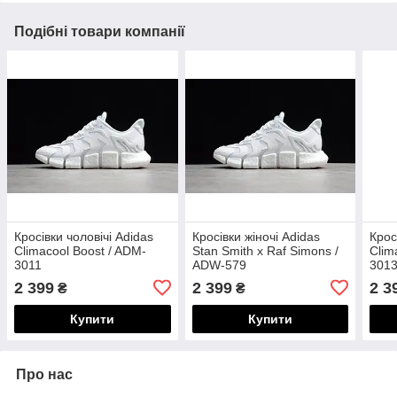
Подібні товари компанії
Кросівки чоловічі Adidas
Кросівки жіночі Adidas
Крос
Climacool Boost / ADM-
Stan Smith x Raf Simons /
Clim
3011
ADW-579
301
2 399
2 399
2 3
₴
₴
Купити
Купити
Про нас