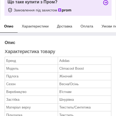
Що таке купити з Пром?
Замовлення під захистом
Опис
Характеристики
Доставка
Оплата
Умови п
Опис
Характеристика товару
Бренд
Adidas
Модель
Climacool Boost
Підлога
Жіночий
Сезон
Весна/Осінь
Виробництво
В'єтнам
Застібка
Шнурівка
Матеріал верху
Текстиль/Синтетика
Підкладка
Текстиль