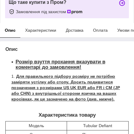
Що таке купити з Пром?
Замовлення під захистом
Опис
Характеристики
Доставка
Оплата
Умови п
Опис
Розмір взуття прохання вказувати в
коментарі до замовлення!
Для правильного підбору розміру не потрібно
заміряти устілку або стопу. Досить подивитися
позначення з розмірами US UK EUR або FR і СМ (JP
або CHN) з внутрішньої сторони язичка на ваших
кросівках, як це зазначено на фото (див. нижче).
Характеристика товару
Модель
Tubular Defiant