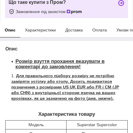
Що таке купити з Пром?
Замовлення під захистом
Опис
Характеристики
Доставка
Оплата
Умови п
Опис
Розмір взуття прохання вказувати в
коментарі до замовлення!
Для правильного підбору розміру не потрібно
заміряти устілку або стопу. Досить подивитися
позначення з розмірами US UK EUR або FR і СМ (JP
або CHN) з внутрішньої сторони язичка на ваших
кросівках, як це зазначено на фото (див. нижче).
Характеристика товару
Модель
Superstar Supercolor