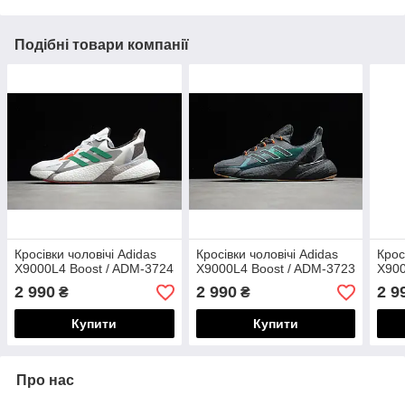
Подібні товари компанії
Кросівки чоловічі Adidas
Кросівки чоловічі Adidas
Крос
X9000L4 Boost / ADM-3724
X9000L4 Boost / ADM-3723
X900
2 990
2 990
2 9
₴
₴
Купити
Купити
Про нас