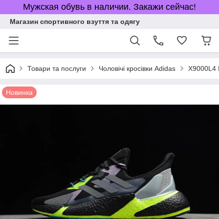
Мужская обувь в наличии. Закажи сейчас!
Магазин спортивного взуття та одягу
Товари та послуги
Чоловічі кросівки Adidas
X9000L4 
Новинка