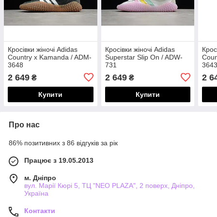
Кросівки жіночі Adidas
Кросівки жіночі Adidas
Крос
Country x Kamanda / ADM-
Superstar Slip On / ADW-
Coun
3648
731
364
2 649
2 649
2 6
₴
₴
Купити
Купити
Про нас
86% позитивних з 86 відгуків за рік
Працює з 19.05.2013
м. Дніпро
вул. Марії Кюрі 5, ТЦ "NEO PLAZA", 2 поверх, Дніпро,
Україна
Контакти