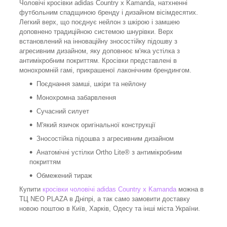
Чоловічі кросівки adidas Country x Kamanda, натхненні
футбольним спадщиною бренду і дизайном вісімдесятих.
Легкий верх, що поєднує нейлон з шкірою і замшею
доповнено традиційною системою шнурівки. Верх
встановлений на інноваційну зносостійку підошву з
агресивним дизайном, яку доповнює м'яка устілка з
антимікробним покриттям. Кросівки представлені в
монохромній гамі, прикрашеної лаконічним брендингом.
Поєднання замші, шкіри та нейлону
Монохромна забарвлення
Сучасний силует
М'який язичок оригінальної конструкції
Зносостійка підошва з агресивним дизайном
Анатомічні устілки Ortho Lite® з антимікробним
покриттям
Обмежений тираж
Купити
кросівки чоловічі adidas Country x Kamanda
можна в
ТЦ NEO PLAZA в Дніпрі, а так само замовити доставку
новою поштою в Київ, Харків, Одесу та інші міста України.