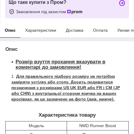
Що таке купити з Пром?
Замовлення під захистом
Опис
Характеристики
Доставка
Оплата
Умови п
Опис
Розмір взуття прохання вказувати в
коментарі до замовлення!
Для правильного підбору розміру не потрібно
заміряти устілку або стопу. Досить подивитися
позначення з розмірами US UK EUR або FR і СМ (JP
або CHN) з внутрішньої сторони язичка на ваших
кросівках, як це зазначено на фото (див. нижче).
Характеристика товару
Модель
NMD Runner Boost