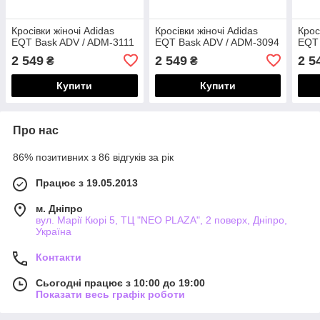
Кросівки жіночі Adidas
Кросівки жіночі Adidas
Крос
EQT Bask ADV / ADM-3111
EQT Bask ADV / ADM-3094
EQT 
2 549
2 549
2 5
₴
₴
Купити
Купити
Про нас
86% позитивних з 86 відгуків за рік
Працює з 19.05.2013
м. Дніпро
вул. Марії Кюрі 5, ТЦ "NEO PLAZA", 2 поверх, Дніпро,
Україна
Контакти
Сьогодні працює з 10:00 до 19:00
Показати весь графік роботи