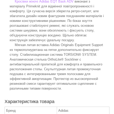
Кросівки жіночі Adidas EQT Bask ADV
виконані з
матеріалу Primeknit для відмінної повітропроникності і
комфорту. Ця сучасна версія зберегла ретро-силует, але
збагатила дизайн новим фактурним поєднанням матеріалів і
новими конструктивними рішеннями. По боках взуття
розташовані стабілізуючі ремені, які служать основою
системи шнурівки, вони обхоплюють і фіксують стопу,
об'єднуючи конструкцію воєдино. Щільно облягає
конструкція забезпечує ідеальну посадку.
Мягкая литая вставка Adidas Originals Equipment Support
из термополиуретана на пятке дополнительно фиксирует
стопу. Стабилизационная система TORSION® SYSTEM.
Анатомическая стелька OrthoLite® Sockliner с
антибактериальной пропиткой для комфорта и правильного
расположения стопы. Скульптурная литая промежуточная
подошва с интегрированными тремя полосками для
эффективной амортизации. Протектор из высокопрочной
резиновой смеси гарантирует оптимальное сцепление с
различными типами поверхности.
Характеристика товара
Бренд
Adidas