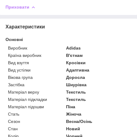
Приховати
Характеристики
Основні
Виробник
Adidas
Країна виробник
В'єтнам
Вид взуття
Кросівки
Вид устілки
Адаптивна
Вікова група
Доросла
Застібка
Шнурівка
Матеріал верху
Текстиль
Матеріал підкладки
Текстиль
Матеріал підошви
Піна
Стать
Жіноча
Сезон
Весна/Осінь
Стан
Новий
Колір
Чорний