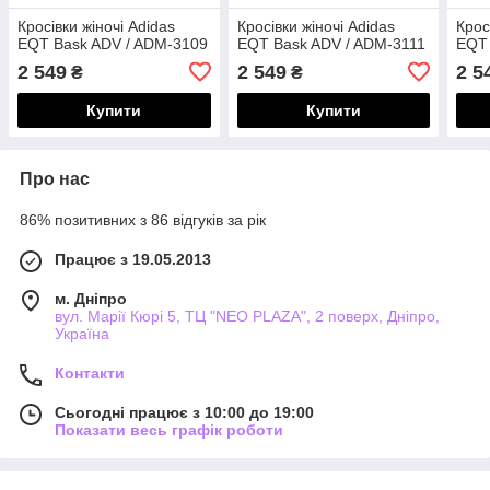
Кросівки жіночі Adidas
Кросівки жіночі Adidas
Крос
EQT Bask ADV / ADM-3109
EQT Bask ADV / ADM-3111
EQT 
2 549
2 549
2 5
₴
₴
Купити
Купити
Про нас
86% позитивних з 86 відгуків за рік
Працює з 19.05.2013
м. Дніпро
вул. Марії Кюрі 5, ТЦ "NEO PLAZA", 2 поверх, Дніпро,
Україна
Контакти
Сьогодні працює з 10:00 до 19:00
Показати весь графік роботи