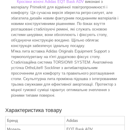
Кросівки жіночі Adidas EQT Bask ADV
виконані з
матеріалу Primeknit для відмінної повітропроникності і
комфорту. Ця сучасна версія зберегла ретро-силует, але
збагатила дизайн новим фактурним поєднанням матеріалів і
новими конструктивними рішеннями. По боках взуття
розташовані стабілізуючі ремені, які служать основою
системи шнурівки, вони обхоплюють і фіксують стопу,
об'єднуючи конструкцію воєдино. Щільно облягає
конструкція забезпечує ідеальну посадку.
М'яка лита вставка Adidas Originals Equipment Support з
термополіуретану на п'яті додатково фіксує стопу.
Стабілізаційна система TORSION® SYSTEM. Анатомічна
устілка OrthoLite® Sockliner з антибактеріальним
просоченням для комфорту та правильного розташування
стопи. Скульптурна лита проміжна підошва з інтегрованими
трьома смужками для ефективної амортизації. Протектор з
міцної гумової суміші гарантує оптимальне зчеплення з
різними типами поверхні.
Характеристика товару
Бренд
Adidas
Модель
EQT Bask ADV