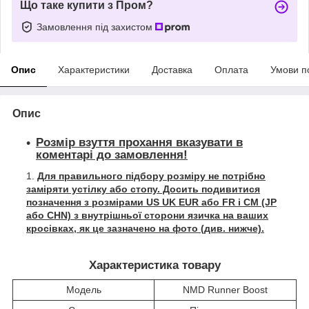
Що таке купити з Пром?
Замовлення під захистом
Опис
Характеристики
Доставка
Оплата
Умови п
Опис
Розмір взуття прохання вказувати в
коментарі до замовлення!
Для правильного підбору розміру не потрібно
заміряти устілку або стопу. Досить подивитися
позначення з розмірами US UK EUR або FR і СМ (JP
або CHN) з внутрішньої сторони язичка на ваших
кросівках, як це зазначено на фото (див. нижче).
Характеристика товару
Модель
NMD Runner Boost