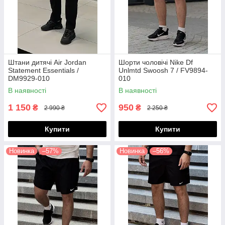
Штани дитячі Air Jordan
Шорти чоловічі Nike Df
Statement Essentials /
Unlmtd Swoosh 7 / FV9894-
DM9929-010
010
(Розміри:M,L,XL,XXL)
В наявності
В наявності
1 150
950
₴
₴
2 990 ₴
2 250 ₴
Купити
Купити
Новинка
–57%
Новинка
–56%