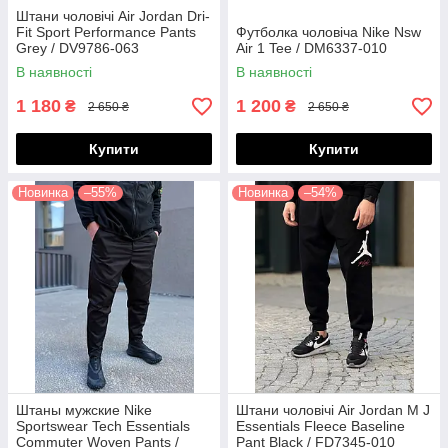
Штани чоловічі Air Jordan Dri-
Fit Sport Performance Pants
Футболка чоловіча Nike Nsw
Grey / DV9786-063
Air 1 Tee / DM6337-010
В наявності
В наявності
1 180
1 200
₴
₴
2 650 ₴
2 650 ₴
Купити
Купити
Новинка
–55%
Новинка
–54%
Штаны мужские Nike
Штани чоловічі Air Jordan M J
Sportswear Tech Essentials
Essentials Fleece Baseline
Commuter Woven Pants /
Pant Black / FD7345-010