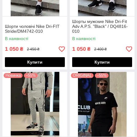
Шорты мужские Nike Dri-Fit
Шорти чоловічі Nike Dri-FIT
Adv A.P.S. "Black" / DQ4816-
Stride/DM4742-010
010
В наявності
В наявності
1 050
1 050
₴
₴
2 450 ₴
2 400 ₴
Купити
Купити
Новинка
–55%
ORIGINAL
–55%