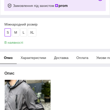
Замовлення під захистом
Міжнародний розмір
S
M
L
XL
В наявності
Опис
Характеристики
Доставка
Оплата
Умови п
Опис