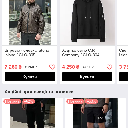
Вітровка чоловіча Stone
Худі чоловіче С.P.
Свет
Island / CLO-895
Company / CLO-804
Isla
7 260
4 250
3 7
₴
₴
8 260 ₴
4 850 ₴
Купити
Купити
Акційні пропозиції та новинки
Новинка
–62%
Новинка
–58%