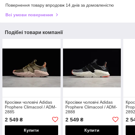
Повернення товару впродовж 14 днів за домовленістю
Всі умови повернення
Подібні товари компанії
Кросівки чоловічі Adidas
Кросівки чоловічі Adidas
Крос
Prophere Climacool / ADM-
Prophere Climacool / ADM-
Prop
2885
2888
289
2 549
2 549
2 5
₴
₴
Купити
Купити