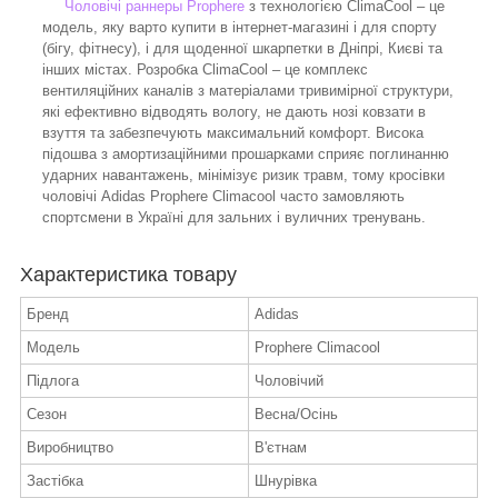
Чоловічі раннеры Prophere
з технологією ClimaCool – це
модель, яку варто купити в інтернет-магазині і для спорту
(бігу, фітнесу), і для щоденної шкарпетки в Дніпрі, Києві та
інших містах. Розробка ClimaCool – це комплекс
вентиляційних каналів з матеріалами тривимірної структури,
які ефективно відводять вологу, не дають нозі ковзати в
взуття та забезпечують максимальний комфорт. Висока
підошва з амортизаційними прошарками сприяє поглинанню
ударних навантажень, мінімізує ризик травм, тому кросівки
чоловічі Adidas Prophere Climacool часто замовляють
спортсмени в Україні для зальних і вуличних тренувань.
Характеристика товару
Бренд
Adidas
Модель
Prophere Climacool
Підлога
Чоловічий
Сезон
Весна/Осінь
Виробництво
В'єтнам
Застібка
Шнурівка