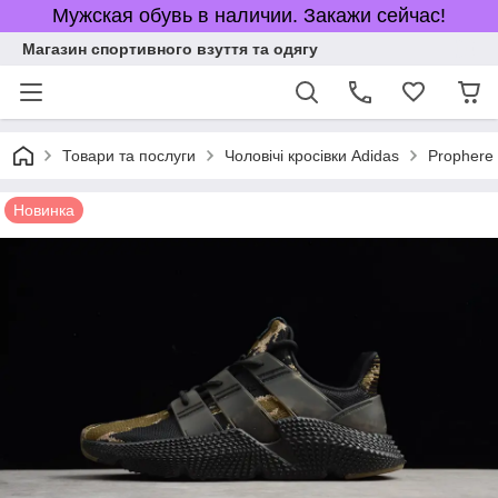
Мужская обувь в наличии. Закажи сейчас!
Магазин спортивного взуття та одягу
Товари та послуги
Чоловічі кросівки Adidas
Prophere 
Новинка