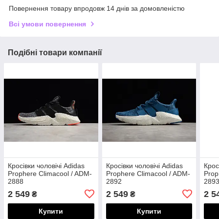
Повернення товару впродовж 14 днів за домовленістю
Всі умови повернення
Подібні товари компанії
Кросівки чоловічі Adidas
Кросівки чоловічі Adidas
Крос
Prophere Climacool / ADM-
Prophere Climacool / ADM-
Prop
2888
2892
289
2 549
2 549
2 5
₴
₴
Купити
Купити