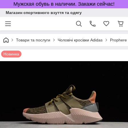
Мужская обувь в наличии. Закажи сейчас!
Магазин спортивного взуття та одягу
Товари та послуги
Чоловічі кросівки Adidas
Prophere 
Новинка