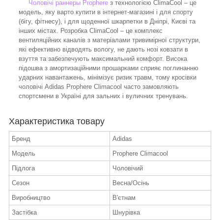
Чоловічі раннеры Prophere
з технологією ClimaCool – це
модель, яку варто купити в інтернет-магазині і для спорту
(бігу, фітнесу), і для щоденної шкарпетки в Дніпрі, Києві та
інших містах. Розробка ClimaCool – це комплекс
вентиляційних каналів з матеріалами тривимірної структури,
які ефективно відводять вологу, не дають нозі ковзати в
взуття та забезпечують максимальний комфорт. Висока
підошва з амортизаційними прошарками сприяє поглинанню
ударних навантажень, мінімізує ризик травм, тому кросівки
чоловічі Adidas Prophere Climacool часто замовляють
спортсмени в Україні для зальних і вуличних тренувань.
Характеристика товару
Бренд
Adidas
Модель
Prophere Climacool
Підлога
Чоловічий
Сезон
Весна/Осінь
Виробництво
В'єтнам
Застібка
Шнурівка