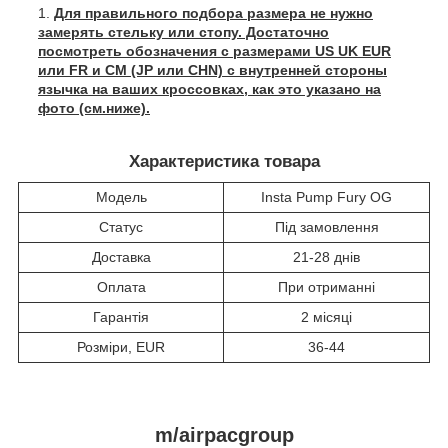
Для правильного подбора размера не нужно
замерять стельку или стопу. Достаточно
посмотреть обозначения с размерами US UK EUR
или FR и СМ (JP или CHN) с внутренней стороны
язычка на ваших кроссовках, как это указано на
фото (см.ниже).
Характеристика товара
Модель
Insta Pump Fury OG
Статус
Під замовлення
Доставка
21-28 днів
Оплата
При отриманні
Гарантія
2 місяці
Розміри, EUR
36-44
m/airpacgroup