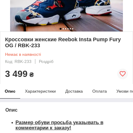
Кроссовки женские Reebok Insta Pump Fury
OG / RBK-233
Немає в наявності
Код: RBK-233
Роздріб
3 499
₴
Опис
Характеристики
Доставка
Оплата
Умови п
Опис
Размер обуви просьба указывать в
комментарии к заказу!