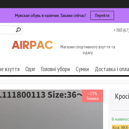
Мужская обувь в наличии. Закажи сейчас!
Перейти
+380 (67
Магазин спортивного взуття та
одягу
че взуття
Одяг
Головні убори
Сумки
Доставка і опл
–13%
Крос
В наявнос
Код:
NKR