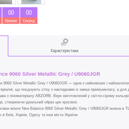
0
0
0
0
Хвилин
Секунд
Характеристики
ce 9060 Silver Metallic Grey / U9060JGR
9060 Silver Metallic Grey / U9060JGR — одна з найновіших і найзахопли
теріалів, що поєднують сітку з накладками із замші преміумкласу, а дл
шва з піноматеріалу ABZORB. Верх виготовлений у світло-сірому кольорі
трі, створюючи ідеальний образ цих кросівок.
вки жіночі New Balance 9060 Silver Metallic Grey / U9060JGR можна в Т
в Київ, Харків, Одесу та інші міста України.