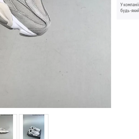
У компані
будь-який