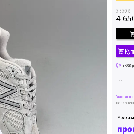
5 350 ₴
4 65
Куп
+380 (
поверненн