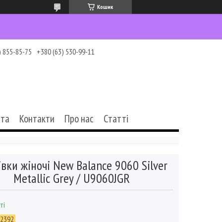
Кошик
) 855-85-75
+380 (63) 530-99-11
ата
Контакти
Про нас
Статті
івки жіночі New Balance 9060 Silver
Metallic Grey / U9060JGR
ті
-2392