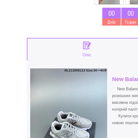
0
0
0
0
Днів
Годин
Опис
New Balan
New Balance 
розкішних ма
масивна підо
колірній палі
Купити кросі
новою поштою 