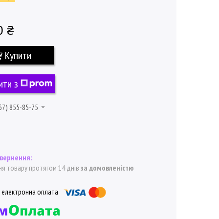
0 ₴
Купити
ити з
67) 855-85-75
я товару протягом 14 днів
за домовленістю