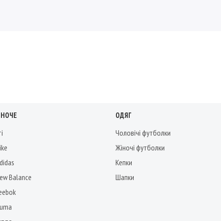
ІНОЧЕ
ОДЯГ
ті
Чоловічі футболки
ike
Жіночі футболки
didas
Кепки
New Balance
Шапки
Reebok
Puma