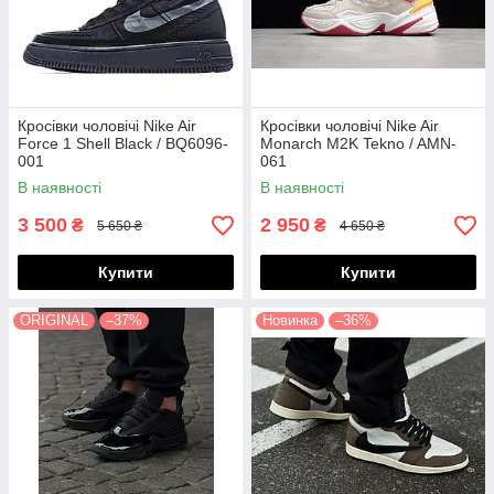
Кросівки чоловічі Nike Air
Кросівки чоловічі Nike Air
Force 1 Shell Black / BQ6096-
Monarch M2K Tekno / AMN-
001
061
В наявності
В наявності
3 500
2 950
₴
₴
5 650 ₴
4 650 ₴
Купити
Купити
ORIGINAL
–37%
Новинка
–36%