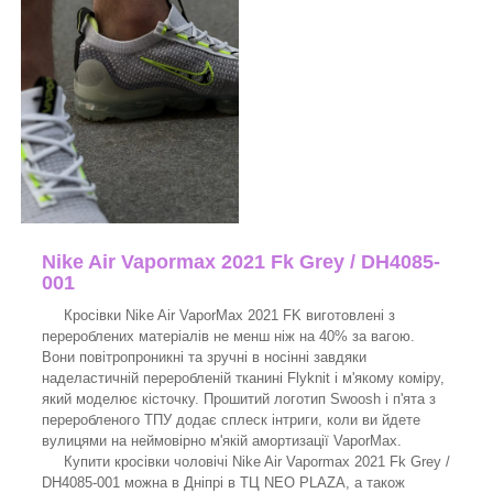
Nike Air Vapormax 2021 Fk Grey / DH4085-
001
Кросівки Nike Air VaporMax 2021 FK виготовлені з
перероблених матеріалів не менш ніж на 40% за вагою.
Вони повітропроникні та зручні в носінні завдяки
наделастичній переробленій тканині Flyknit і м'якому коміру,
який моделює кісточку. Прошитий логотип Swoosh і п'ята з
переробленого ТПУ додає сплеск інтриги, коли ви йдете
вулицями на неймовірно м'якій амортизації VaporMax.
Купити кросівки чоловічі Nike Air Vapormax 2021 Fk Grey /
DH4085-001 можна в Дніпрі в ТЦ NEO PLAZA, а також