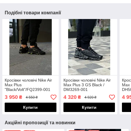
Подібні товари компанії
Кросівки чоловічі Nike Air
Кросівки чоловічі Nike Air
Крос
Max Plus
Max Plus 3 GS Black /
Max 
"Black/Volt"/FQ2399-001
DM3269-001
DH5
3 950
4 320
4 9
₴
₴
4 550 ₴
4 920 ₴
Купити
Купити
Акційні пропозиції та новинки