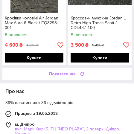
Кросівки чоловічі Air Jordan
Кроссовки мужские Jordan 1
Max Aura 6 Black / FQ8298-
Retro High Travis Scott /
001
CD4487-100
В наявності
В наявності
4 600
3 500
₴
₴
7 250 ₴
5 450 ₴
Купити
Купити
Показати ще
Про нас
86% позитивних з 86 відгуків за рік
Працює з 19.05.2013
м. Дніпро
вул. Марії Кюрі 5, ТЦ "NEO PLAZA", 2 поверх, Дніпро,
Україна