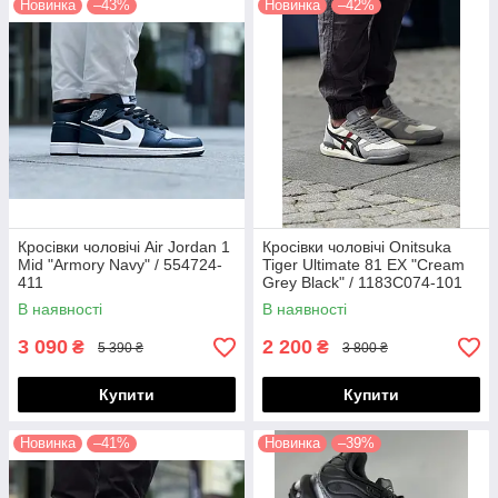
Новинка
–43%
Новинка
–42%
Кросівки чоловічі Air Jordan 1
Кросівки чоловічі Onitsuka
Mid "Armory Navy" / 554724-
Tiger Ultimate 81 EX "Cream
411
Grey Black" / 1183C074-101
В наявності
В наявності
3 090
2 200
₴
₴
5 390 ₴
3 800 ₴
Купити
Купити
Новинка
–41%
Новинка
–39%