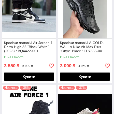
Кросівки чоловічі Air Jordan 1
Кросівки чоловічі A-COLD-
Retro High 85 "Black White"
WALL x Nike Air Max Plus
(2023) / BQ4422-001
“Onyx” Black / FD7855-001
В наявності
В наявності
3 550
3 000
₴
₴
5 990 ₴
4 950 ₴
Купити
Купити
Новинка
–38%
Новинка
–37%