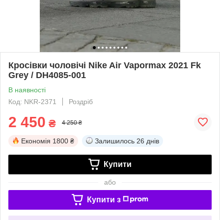
Кросівки чоловічі Nike Air Vapormax 2021 Fk
Grey / DH4085-001
В наявності
Код: NKR-2371
Роздріб
2 450
₴
4 250 ₴
Економія
1800 ₴
Залишилось
26 днів
Купити
або
Купити з