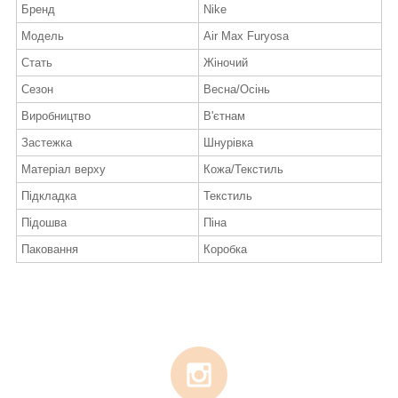
Бренд
Nike
Модель
Air Max Furyosa
Стать
Жіночий
Сезон
Весна/Осінь
Виробництво
В'єтнам
Застежка
Шнурівка
Матеріал верху
Кожа/Текстиль
Підкладка
Текстиль
Підошва
Піна
Паковання
Коробка