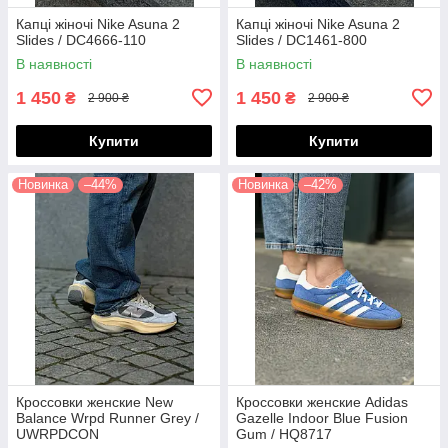
Капці жіночі Nike Asuna 2
Капці жіночі Nike Asuna 2
Slides / DC4666-110
Slides / DC1461-800
В наявності
В наявності
1 450
1 450
₴
₴
2 900 ₴
2 900 ₴
Купити
Купити
Новинка
–44%
Новинка
–42%
Кроссовки женские New
Кроссовки женские Adidas
Balance Wrpd Runner Grey /
Gazelle Indoor Blue Fusion
UWRPDCON
Gum / HQ8717