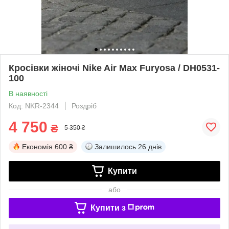
Кросівки жіночі Nike Air Max Furyosa / DH0531-
100
В наявності
Код: NKR-2344
Роздріб
4 750
₴
5 350 ₴
Економія
600 ₴
Залишилось
26 днів
Купити
або
Купити з