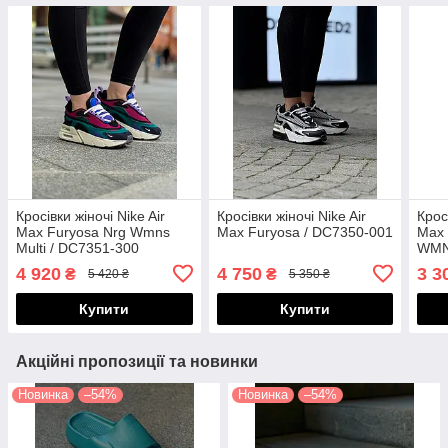
Кросівки жіночі Nike Air
Кросівки жіночі Nike Air
Крос
Max Furyosa Nrg Wmns
Max Furyosa / DC7350-001
Max 
Multi / DC7351-300
WMN
4 920
4 750
3 3
₴
₴
5 420 ₴
5 350 ₴
Купити
Купити
Акційні пропозиції та новинки
Новинка
–54%
Новинка
–54%