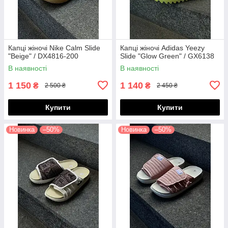
Капці жіночі Nike Calm Slide
Капці жіночі Adidas Yeezy
"Beige" / DX4816-200
Slide "Glow Green" / GX6138
В наявності
В наявності
1 150
1 140
₴
₴
2 500 ₴
2 450 ₴
Купити
Купити
Новинка
–50%
Новинка
–50%