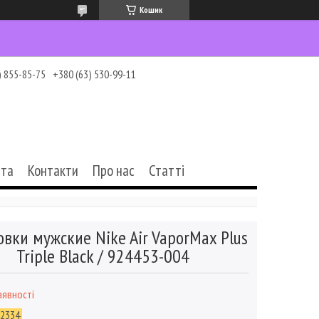
Кошик
) 855-85-75
+380 (63) 530-99-11
ата
Контакти
Про нас
Статті
овки мужские Nike Air VaporMax Plus
Triple Black / 924453-004
аявності
-2334