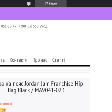
Кошик
) 855-85-75
+380 (63) 530-99-11
ата
Контакти
Про нас
Статті
а на пояс Jordan Jam Franchise Hip
Bag Black / MA9041-023
аявності
-128