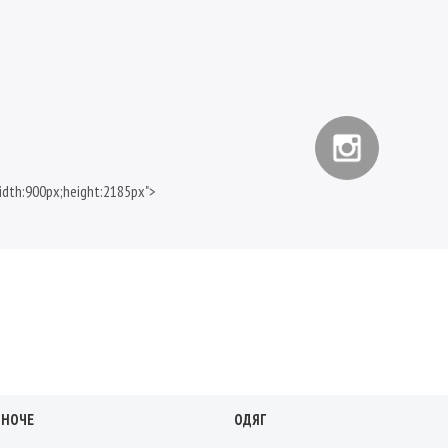
idth:900px;height:2185px">
ІНОЧЕ
ОДЯГ