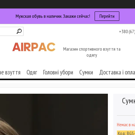
Мужская обувь в наличии. Закажи сейчас!
Перейти
+380 (67
Магазин спортивного взуття та
одягу
че взуття
Одяг
Головні убори
Сумки
Доставка і опл
Сумк
Немає в н
Код:
BGS