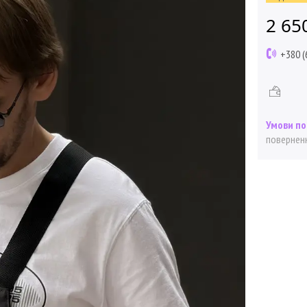
2 65
+380 (
поверненн