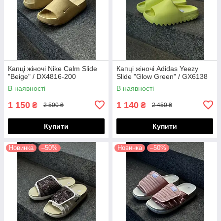
Капці жіночі Nike Calm Slide
Капці жіночі Adidas Yeezy
"Beige" / DX4816-200
Slide "Glow Green" / GX6138
В наявності
В наявності
1 150
1 140
₴
₴
2 500 ₴
2 450 ₴
Купити
Купити
Новинка
–50%
Новинка
–50%