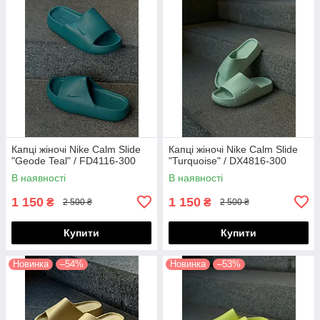
Капці жіночі Nike Calm Slide
Капці жіночі Nike Calm Slide
"Geode Teal" / FD4116-300
"Turquoise" / DX4816-300
В наявності
В наявності
1 150
1 150
₴
₴
2 500 ₴
2 500 ₴
Купити
Купити
Новинка
–54%
Новинка
–53%