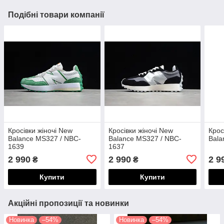
Подібні товари компанії
Кросівки жіночі New
Кросівки жіночі New
Крос
Balance MS327 / NBC-
Balance MS327 / NBC-
Bala
1639
1637
2 990
2 990
2 9
₴
₴
Купити
Купити
Акційні пропозиції та новинки
Новинка
–54%
Новинка
–54%