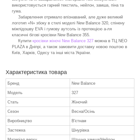
використовується гарний текстиль, нейлон, замша, піна та
гума.
Забарвлення отримало впізнаваний, але дуже великий
логотип «N» збоку в стилі моделі New Balance 320, спінену
міжпідошву EVA і гумову аутсоль із протекцією а-ля
класичні бігові кросівки New Balance 355.
Купити
кросівки жіночі New Balance 327
можна в ТЦ NEO
PLAZA в Дніпрі, а також замовити доставку новою поштою в
Київ, Харків, Одесу та інші міста України.
Характеристика товара
Бренд
New Balance
Модель
327
Стать
Жіночий
Сезон
Весна/Осінь
Виробництво
В'єтнам
Застежка
Шнурівка
Матеріал верху
Штучна замша/Нейлон