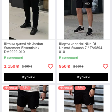
Штани дитячі Air Jordan
Шорти чоловічі Nike Df
Statement Essentials /
Unlmtd Swoosh 7 / FV9894-
DM9929-010
010
(Розміри:M,L,XL,XXL)
В наявності
В наявності
1 150
950
₴
₴
2 990 ₴
2 250 ₴
Купити
Купити
Новинка
–57%
Новинка
–56%