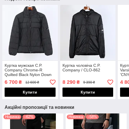
Куртка мужская C.P.
Куртка чоловіча C.P.
Курт
Company Chrome-R
Company / CLO-862
Varsi
Quilted Black Nylon Down
'CNY
Jacket
6 700
8 290
4 8
₴
₴
12 600 ₴
9 390 ₴
Купити
Купити
Акційні пропозиції та новинки
Новинка
–62%
Новинка
–58%