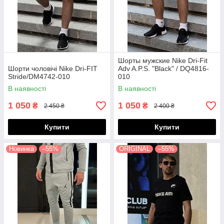
Шорты мужские Nike Dri-Fit
Шорти чоловічі Nike Dri-FIT
Adv A.P.S. "Black" / DQ4816-
Stride/DM4742-010
010
В наявності
В наявності
1 050
1 050
₴
₴
2 450 ₴
2 400 ₴
Купити
Купити
Новинка
–55%
ORIGINAL
–55%