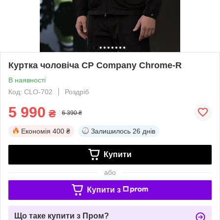
Куртка чоловіча CP Company Chrome-R
В наявності
Код: CLO-702
Роздріб
5 990
₴
6 390 ₴
Економія
400 ₴
Залишилось
26 днів
Купити
або
Купити з
Що таке купити з Пром?