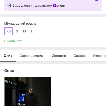
Замовлення під захистом
Міжнародний розмір
XS
S
M
L
В наявності
Опис
Характеристики
Доставка
Оплата
Умови п
Опис