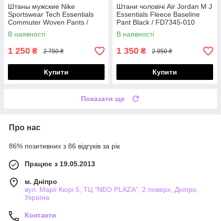
Штаны мужские Nike
Штани чоловічі Air Jordan M J
Sportswear Tech Essentials
Essentials Fleece Baseline
Commuter Woven Pants /
Pant Black / FD7345-010
DH4225-010
В наявності
В наявності
1 250
1 350
₴
₴
2 750 ₴
2 950 ₴
Купити
Купити
Показати ще
Про нас
86% позитивних з 86 відгуків за рік
Працює з 19.05.2013
м. Дніпро
вул. Марії Кюрі 5, ТЦ "NEO PLAZA", 2 поверх, Дніпро,
Україна
Контакти