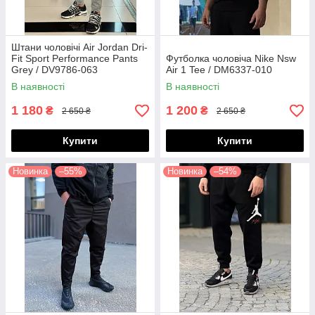
Штани чоловічі Air Jordan Dri-
Fit Sport Performance Pants
Футболка чоловіча Nike Nsw
Grey / DV9786-063
Air 1 Tee / DM6337-010
В наявності
В наявності
1 180
1 200
₴
₴
2 650 ₴
2 650 ₴
Купити
Купити
Новинка
–55%
Новинка
–54%