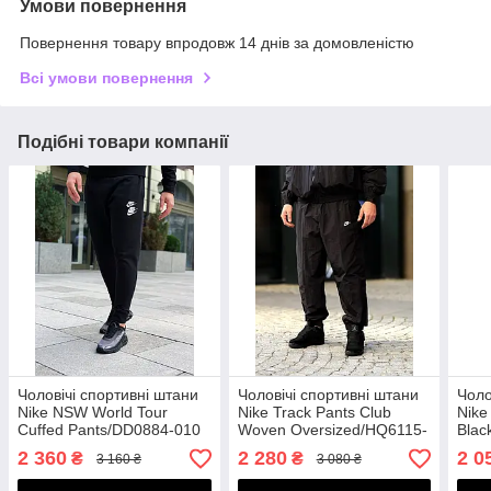
Умови повернення
Повернення товару впродовж 14 днів за домовленістю
Всі умови повернення
Подібні товари компанії
Чоловічі спортивні штани
Чоловічі спортивні штани
Чоло
Nike NSW World Tour
Nike Track Pants Club
Nike
Cuffed Pants/DD0884-010
Woven Oversized/HQ6115-
Blac
010
2 360
2 280
2 0
₴
₴
3 160 ₴
3 080 ₴