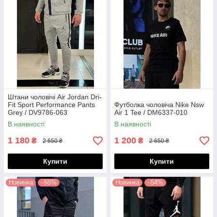
Штани чоловічі Air Jordan Dri-
Fit Sport Performance Pants
Футболка чоловіча Nike Nsw
Grey / DV9786-063
Air 1 Tee / DM6337-010
В наявності
В наявності
1 180
1 200
₴
₴
2 650 ₴
2 650 ₴
Купити
Купити
Новинка
–55%
Новинка
–54%