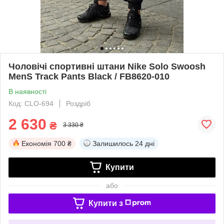
Чоловічі спортивні штани Nike Solo Swoosh
MenS Track Pants Black / FB8620-010
В наявності
Код: CLO-694
Роздріб
2 630
₴
3 330 ₴
Економія
700 ₴
Залишилось
24 дні
Купити
або
Купити з