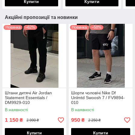
Купити
Купити
Акційні пропозиції та новинки
Новинка
–62%
Новинка
–58%
Штани дитячі Air Jordan
Шорти чоловічі Nike Df
Statement Essentials /
Unlmtd Swoosh 7 / FV9894-
DM9929-010
010
(Розміри:M,L,XL,XXL)
В наявності
В наявності
1 150
950
₴
₴
2 990 ₴
2 250 ₴
Купити
Купити