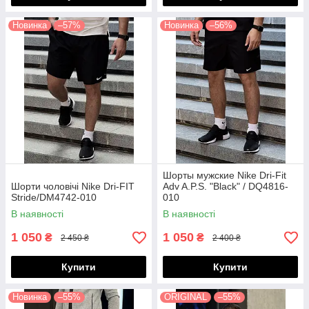
Новинка
–57%
Новинка
–56%
Шорты мужские Nike Dri-Fit
Шорти чоловічі Nike Dri-FIT
Adv A.P.S. "Black" / DQ4816-
Stride/DM4742-010
010
В наявності
В наявності
1 050
1 050
₴
₴
2 450 ₴
2 400 ₴
Купити
Купити
Новинка
–55%
ORIGINAL
–55%