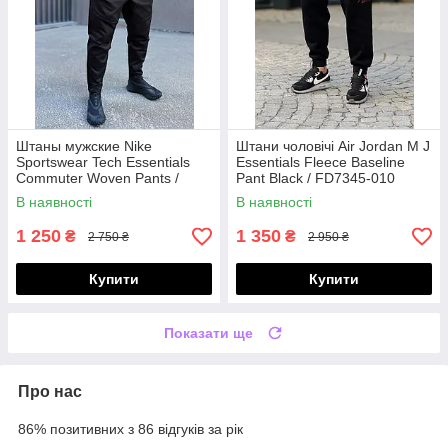
Штаны мужские Nike
Штани чоловічі Air Jordan M J
Sportswear Tech Essentials
Essentials Fleece Baseline
Commuter Woven Pants /
Pant Black / FD7345-010
DH4225-010
В наявності
В наявності
1 250
1 350
₴
₴
2 750 ₴
2 950 ₴
Купити
Купити
Показати ще
Про нас
86% позитивних з 86 відгуків за рік