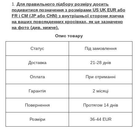
Для правильного підбору розміру досить
подивитися позначення з розмірами US UK EUR або
FR і СМ (JP або CHN) з внутрішньої сторони язичка
на ваших повсякденних кросівках, як це зазначено
на фото (див. нижче).
Опис товару
Статус
Під замовлення
Доставка
21-28 днів
Оплата
При отриманні
Гарантія
2 місяці
Повернення
Протягом 14 днів
Розміри
36-44 EUR