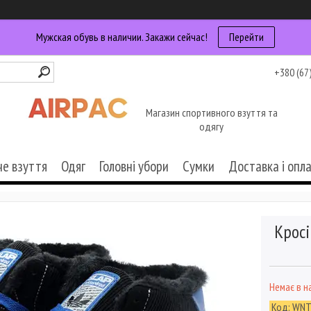
Мужская обувь в наличии. Закажи сейчас!
Перейти
+380 (67
Магазин спортивного взуття та
одягу
че взуття
Одяг
Головні убори
Сумки
Доставка і опл
Кросі
Немає в н
Код:
WNT