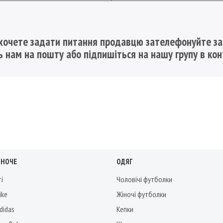
хочете задати питання продавцю зателефонуйте з
ть нам на пошту
або підпишіться на нашу групу в ко
ІНОЧЕ
ОДЯГ
ті
Чоловічі футболки
ike
Жіночі футболки
didas
Кепки