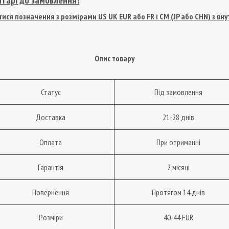
ися позначення з розмірами US UK EUR або FR і СМ (JP або CHN) з в
Опис товару
Статус
Під замовлення
Доставка
21-28 днів
Оплата
При отриманні
Гарантія
2 місяці
Повернення
Протягом 14 днів
Розміри
40-44 EUR