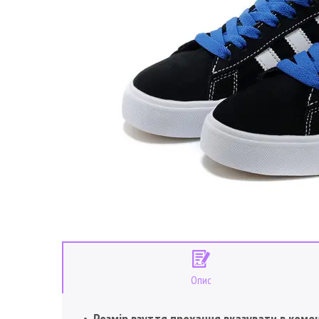
Опис
Розмір взуття прохання вказувати в коме