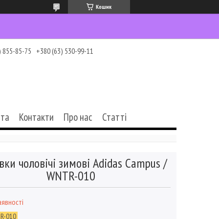
Кошик
) 855-85-75
+380 (63) 530-99-11
ата
Контакти
Про нас
Статті
вки чоловічі зимові Adidas Campus /
WNTR-010
аявності
R-010