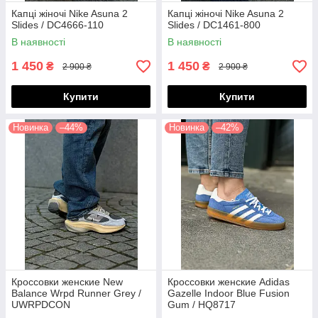
Капці жіночі Nike Asuna 2
Капці жіночі Nike Asuna 2
Slides / DC4666-110
Slides / DC1461-800
В наявності
В наявності
1 450
1 450
₴
₴
2 900 ₴
2 900 ₴
Купити
Купити
Новинка
–44%
Новинка
–42%
Кроссовки женские New
Кроссовки женские Adidas
Balance Wrpd Runner Grey /
Gazelle Indoor Blue Fusion
UWRPDCON
Gum / HQ8717