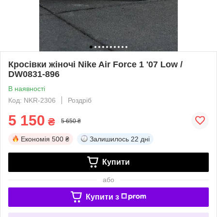
Кросівки жіночі Nike Air Force 1 '07 Low /
DW0831-896
В наявності
Код: NKR-2306
Роздріб
5 150
₴
5 650 ₴
Економія
500 ₴
Залишилось
22 дні
Купити
або
Купити з