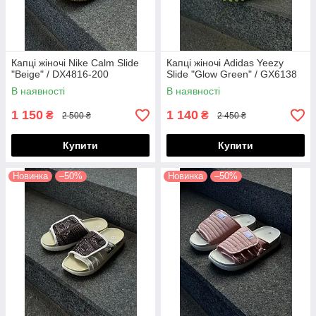
Капці жіночі Nike Calm Slide
Капці жіночі Adidas Yeezy
"Beige" / DX4816-200
Slide "Glow Green" / GX6138
В наявності
В наявності
1 150
1 140
₴
₴
2 500 ₴
2 450 ₴
Купити
Купити
Новинка
–50%
Новинка
–50%