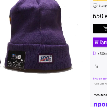
Відпр
650 
Куп
+380 (
поверненн