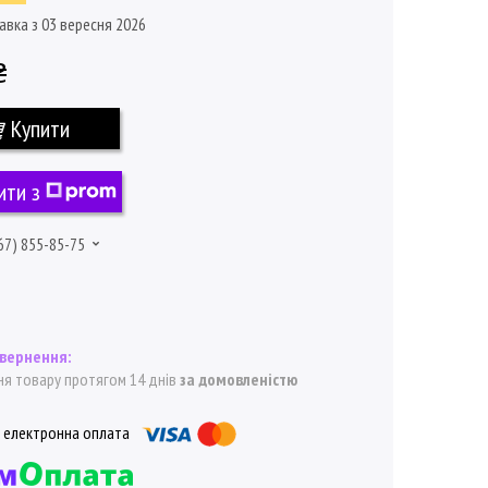
авка з 03 вересня 2026
₴
Купити
ити з
67) 855-85-75
я товару протягом 14 днів
за домовленістю