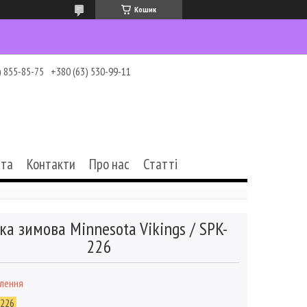
Кошик
) 855-85-75
+380 (63) 530-99-11
ата
Контакти
Про нас
Статті
а зимова Minnesota Vikings / SPK-
226
влення
-226