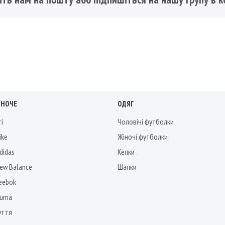
ІНОЧЕ
ОДЯГ
ті
Чоловічі футболки
ike
Жіночі футболки
didas
Кепки
New Balance
Шапки
Reebok
Puma
уття