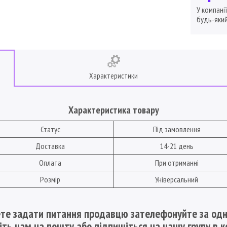
У компані
будь-який
Характеристики
Характеристика товару
Статус
Під замовлення
Доставка
14-21 день
Оплата
При отриманні
Розмір
Універсальний
те задати питання продавцю зателефонуйте за одн
шіть нам на пошту
або підпишіться на нашу групу в к