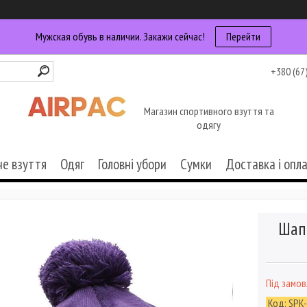
Мужская обувь в наличии. Закажи сейчас!
Перейти
+380 (67
Магазин спортивного взуття та
одягу
че взуття
Одяг
Головні убори
Сумки
Доставка і опл
Шапк
Під замо
Код:
SPK