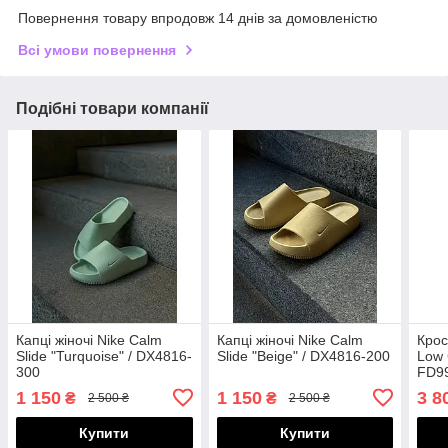
Повернення товару впродовж 14 днів за домовленістю
Всі умови повернення
Подібні товари компанії
Капці жіночі Nike Calm
Капці жіночі Nike Calm
Крос
Slide "Turquoise" / DX4816-
Slide "Beige" / DX4816-200
Low 
300
FD9
1 150
1 150
3 8
₴
₴
2 500 ₴
2 500 ₴
Купити
Купити