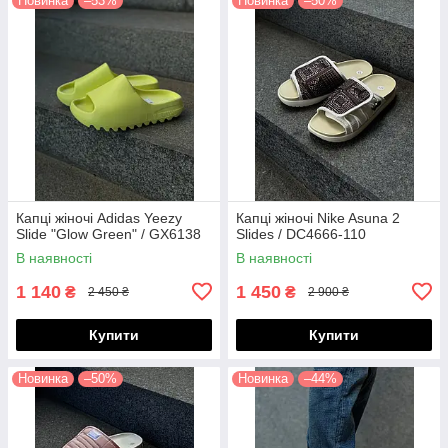
Новинка
–53%
Новинка
–50%
Капці жіночі Adidas Yeezy
Капці жіночі Nike Asuna 2
Slide "Glow Green" / GX6138
Slides / DC4666-110
В наявності
В наявності
1 140
1 450
₴
₴
2 450 ₴
2 900 ₴
Купити
Купити
Новинка
–50%
Новинка
–44%