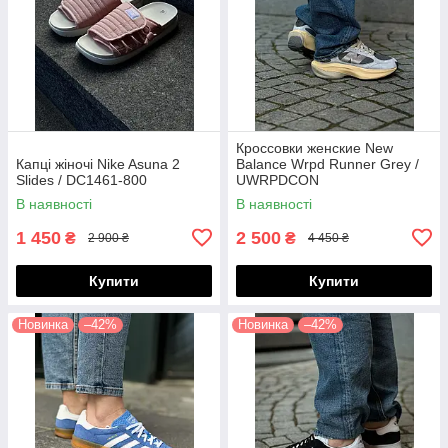
Кроссовки женские New
Капці жіночі Nike Asuna 2
Balance Wrpd Runner Grey /
Slides / DC1461-800
UWRPDCON
В наявності
В наявності
1 450
2 500
₴
₴
2 900 ₴
4 450 ₴
Купити
Купити
Новинка
–42%
Новинка
–42%