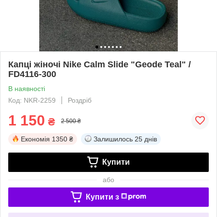
Капці жіночі Nike Calm Slide "Geode Teal" /
FD4116-300
В наявності
Код: NKR-2259
Роздріб
1 150
₴
2 500 ₴
Економія
1350 ₴
Залишилось
25 днів
Купити
або
Купити з