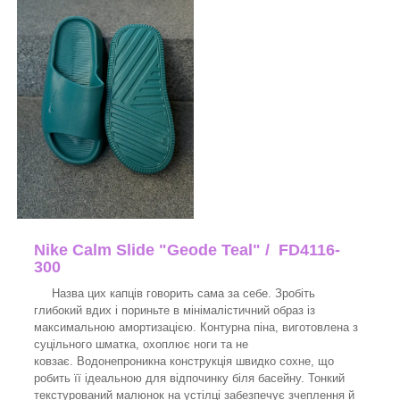
Nike Calm Slide "Geode Teal" / FD4116-
300
Назва цих капців говорить сама за себе. Зробіть
глибокий вдих і пориньте в мінімалістичний образ із
максимальною амортизацією. Контурна піна, виготовлена з
суцільного шматка, охоплює ноги та не
ковзає. Водонепроникна конструкція швидко сохне, що
робить її ідеальною для відпочинку біля басейну. Тонкий
текстурований малюнок на устілці забезпечує зчеплення й