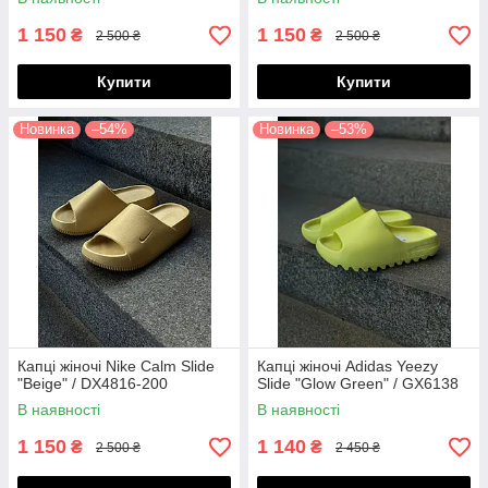
1 150
1 150
₴
₴
2 500 ₴
2 500 ₴
Купити
Купити
Новинка
–54%
Новинка
–53%
Капці жіночі Nike Calm Slide
Капці жіночі Adidas Yeezy
"Beige" / DX4816-200
Slide "Glow Green" / GX6138
В наявності
В наявності
1 150
1 140
₴
₴
2 500 ₴
2 450 ₴