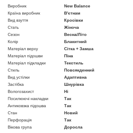
Виробник
New Balance
Країна виробник
В'єтнам
Вид взуття
Кросівки
Стать
Жіноча
Сезон
Весна/Літо
Колір
Блакитний
Матеріал верху
Сітка + Замша
Матеріал підошви
Піна
Матеріал підкладки
Текстиль
Стиль
Повсякденний
Вид устілки
Адаптивна
Застібка
Шнурівка
Вологозахист
Ні
Посилюючі накладки
Так
Антиковзка підошва
Так
Стан
Новий
Перфорація
Так
Вікова група
Доросла