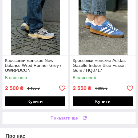
Кроссовки женские New
Кроссовки женские Adidas
Balance Wrpd Runner Grey /
Gazelle Indoor Blue Fusion
UWRPDCON
Gum / HQ8717
В наявності
В наявності
2 500
2 550
₴
₴
4 450 ₴
4 390 ₴
Купити
Купити
Показати ще
Про нас