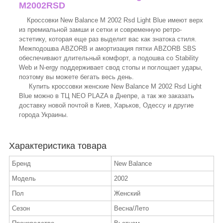
M2002RSD
Кроссовки New Balance M 2002 Rsd Light Blue имеют верх
из премиальной замши и сетки и современную ретро-
эстетику, которая еще раз выделит вас как знатока стиля.
Межподошва ABZORB и амортизация пятки ABZORB SBS
обеспечивают длительный комфорт, а подошва со Stability
Web и N-ergy поддерживает свод стопы и поглощает удары,
поэтому вы можете бегать весь день.
Купить кроссовки женские New Balance M 2002 Rsd Light
Blue можно в ТЦ NEO PLAZA в Днепре, а так же заказать
доставку новой почтой в Киев, Харьков, Одессу и другие
города Украины.
Характеристика товара
Бренд
New Balance
Модель
2002
Пол
Женский
Сезон
Весна/Лето