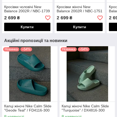
Кросівки чоловічі New
Кросівки жіночі New
Крос
Balance 2002R / NBC-1739
Balance 2002R / NBC-1751
Bala
2 699
2 699
2 6
₴
₴
Купити
Купити
Акційні пропозиції та новинки
Новинка
–54%
Новинка
–54%
Капці жіночі Nike Calm Slide
Капці жіночі Nike Calm Slide
"Geode Teal" / FD4116-300
"Turquoise" / DX4816-300
В наявності
В наявності