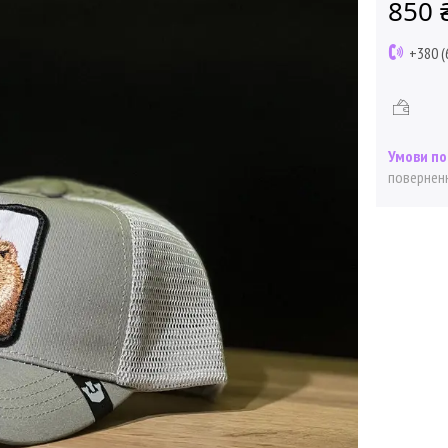
850 
+380 (
поверненн