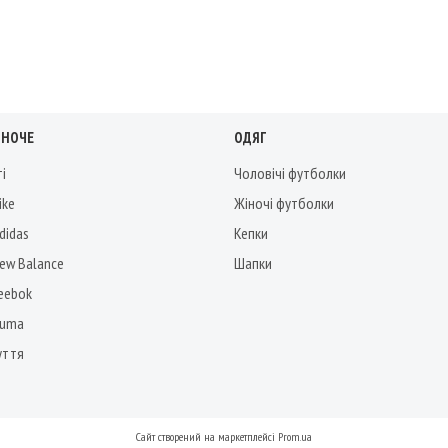
ІНОЧЕ
ОДЯГ
ті
Чоловічі футболки
ike
Жіночі футболки
didas
Кепки
New Balance
Шапки
Reebok
Puma
уття
Сайт створений на маркетплейсі
Prom.ua