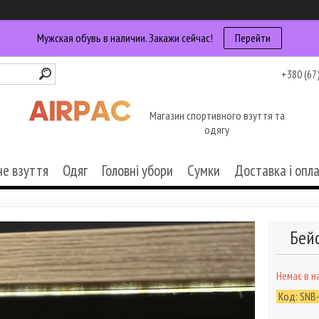
Мужская обувь в наличии. Закажи сейчас!
Перейти
+380 (67
Магазин спортивного взуття та
одягу
че взуття
Одяг
Головні убори
Сумки
Доставка і опл
Бейс
Немає в н
Код:
SNB