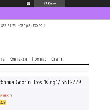
Кошик
) 855-85-75
+380 (63) 530-99-11
ата
Контакти
Про нас
Статті
болка Goorin Bros "King" / SNB-229
аявності
-229