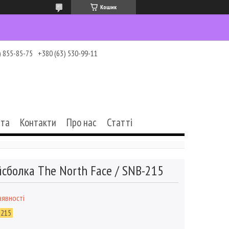
Кошик
) 855-85-75
+380 (63) 530-99-11
ата
Контакти
Про нас
Статті
сболка The North Face / SNB-215
аявності
-215