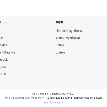
ІНОЧЕ
ОДЯГ
ті
Чоловічі футболки
ike
Жіночі футболки
didas
Кепки
New Balance
Шапки
Reebok
Puma
уття
Сайт створений на маркетплейсі
Prom.ua
Магазин спортивного взуття та одягу |
Поскаржитися на контент
|
Політика конфіденційності
Select Language
▼