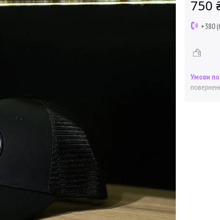
750 
+380 (
поверненн