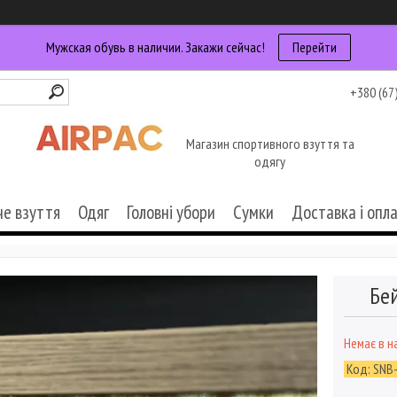
Мужская обувь в наличии. Закажи сейчас!
Перейти
+380 (67
Магазин спортивного взуття та
одягу
че взуття
Одяг
Головні убори
Сумки
Доставка і опл
Бей
Немає в н
Код:
SNB