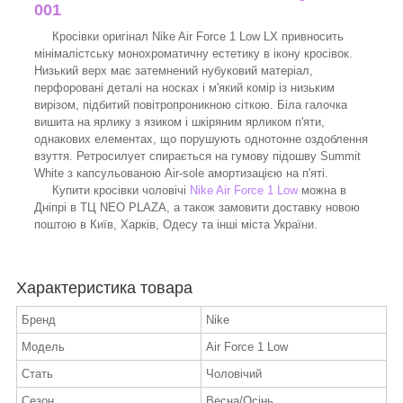
001
Кросівки оригінал Nike Air Force 1 Low LX привносить
мінімалістську монохроматичну естетику в ікону кросівок.
Низький верх має затемнений нубуковий матеріал,
перфоровані деталі на носках і м'який комір із низьким
вирізом, підбитий повітропроникною сіткою. Біла галочка
вишита на ярлику з язиком і шкіряним ярликом п'яти,
однакових елементах, що порушують однотонне оздоблення
взуття. Ретросилует спирається на гумову підошву Summit
White з капсульованою Air-sole амортизацією на п'яті.
Купити кросівки чоловічі
Nike Air Force 1 Low
можна в
Дніпрі в ТЦ NEO PLAZA, а також замовити доставку новою
поштою в Київ, Харків, Одесу та інші міста України.
Характеристика товара
Бренд
Nike
Модель
Air Force 1 Low
Стать
Чоловічий
Сезон
Весна/Осінь