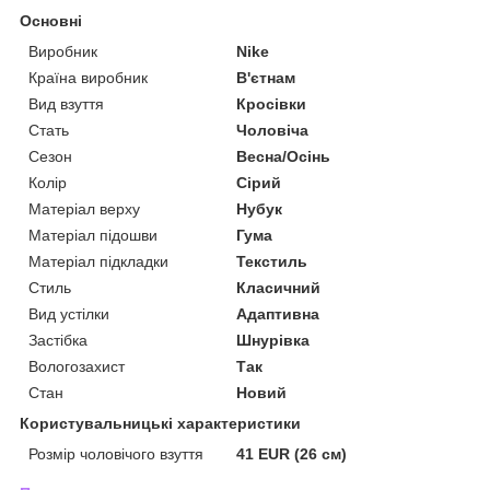
Основні
Виробник
Nike
Країна виробник
В'єтнам
Вид взуття
Кросівки
Стать
Чоловіча
Сезон
Весна/Осінь
Колір
Сірий
Матеріал верху
Нубук
Матеріал підошви
Гума
Матеріал підкладки
Текстиль
Стиль
Класичний
Вид устілки
Адаптивна
Застібка
Шнурівка
Вологозахист
Так
Стан
Новий
Користувальницькі характеристики
Розмір чоловічого взуття
41 EUR (26 см)