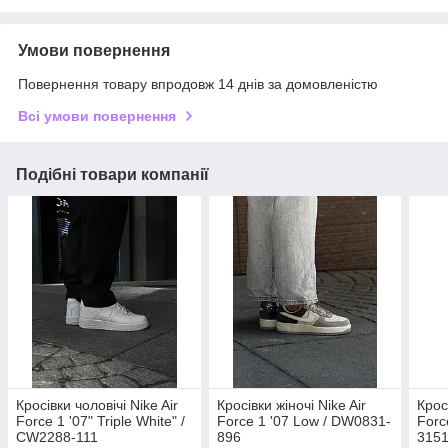
Умови повернення
Повернення товару впродовж 14 днів за домовленістю
Всі умови повернення
Подібні товари компанії
Кросівки чоловічі Nike Air
Кросівки жіночі Nike Air
Крос
Force 1 '07" Triple White" /
Force 1 '07 Low / DW0831-
Forc
CW2288-111
896
315