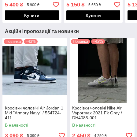
5 400
5 150
5 1
₴
₴
5 900 ₴
5 650 ₴
Купити
Купити
Акційні пропозиції та новинки
Новинка
–43%
Новинка
–42%
Кросівки чоловічі Air Jordan 1
Кросівки чоловічі Nike Air
Mid "Armory Navy" / 554724-
Vapormax 2021 Fk Grey /
411
DH4085-001
В наявності
В наявності
3 090
2 450
₴
₴
5 390 ₴
4 250 ₴