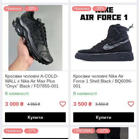
Новинка
–39%
Новинка
–38%
Кросівки чоловічі A-COLD-
Кросівки чоловічі Nike Air
WALL x Nike Air Max Plus
Force 1 Shell Black / BQ6096-
“Onyx” Black / FD7855-001
001
В наявності
В наявності
3 000
3 500
₴
₴
4 950 ₴
5 650 ₴
Купити
Купити
Новинка
–37%
ORIGINAL
–37%