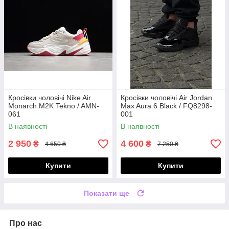
Кросівки чоловічі Nike Air
Кросівки чоловічі Air Jordan
Monarch M2K Tekno / AMN-
Max Aura 6 Black / FQ8298-
061
001
В наявності
В наявності
2 950
4 600
₴
₴
4 650 ₴
7 250 ₴
Купити
Купити
Показати ще
Про нас