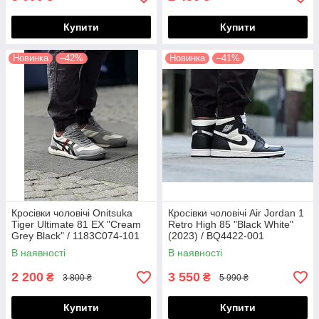
Купити
Купити
Новинка
–42%
Новинка
–41%
Кросівки чоловічі Onitsuka
Кросівки чоловічі Air Jordan 1
Tiger Ultimate 81 EX "Cream
Retro High 85 "Black White"
Grey Black" / 1183C074-101
(2023) / BQ4422-001
В наявності
В наявності
2 200
3 550
₴
₴
3 800 ₴
5 990 ₴
Купити
Купити