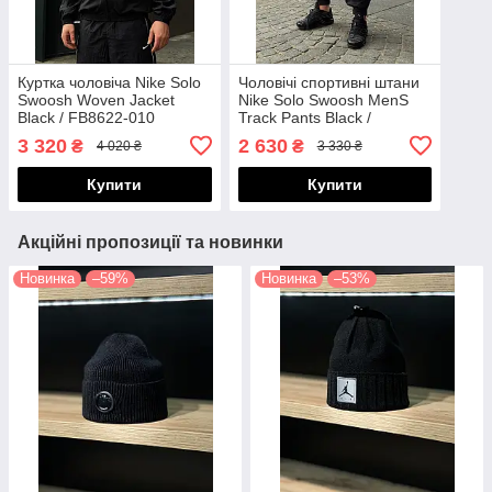
Куртка чоловіча Nike Solo
Чоловічі спортивні штани
Swoosh Woven Jacket
Nike Solo Swoosh MenS
Black / FB8622-010
Track Pants Black /
FB8620-010
3 320
2 630
₴
₴
4 020 ₴
3 330 ₴
Купити
Купити
Акційні пропозиції та новинки
Новинка
–59%
Новинка
–53%