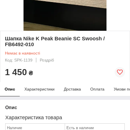
Шапка Nike K Peak Beanie SC Swoosh /
FB6492-010
Немає в наявності
Код: SPK-1139
Роздріб
1 450
₴
Опис
Характеристики
Доставка
Оплата
Умови п
Опис
Характеристика товара
Наличие
Есть в наличии