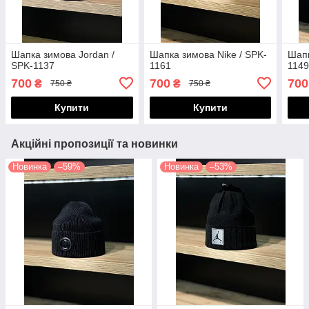
Шапка зимова Jordan /
Шапка зимова Nike / SPK-
Шапк
SPK-1137
1161
114
700
700
700
₴
₴
750 ₴
750 ₴
Купити
Купити
Акційні пропозиції та новинки
Новинка
–59%
Новинка
–53%