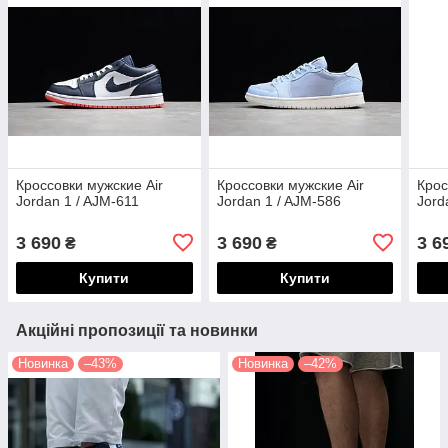
Кроссовки мужские Air
Кроссовки мужские Air
Крос
Jordan 1 / AJM-611
Jordan 1 / AJM-586
Jord
3 690
3 690
3 6
₴
₴
Купити
Купити
Акційні пропозиції та новинки
Новинка
–43%
Новинка
–42%