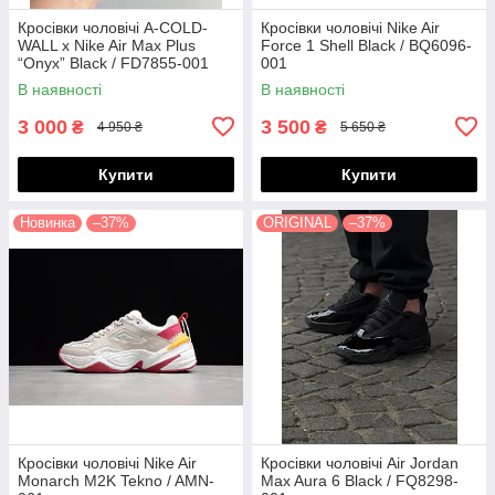
Кросівки чоловічі A-COLD-
Кросівки чоловічі Nike Air
WALL x Nike Air Max Plus
Force 1 Shell Black / BQ6096-
“Onyx” Black / FD7855-001
001
В наявності
В наявності
3 000
3 500
₴
₴
4 950 ₴
5 650 ₴
Купити
Купити
Новинка
–37%
ORIGINAL
–37%
Кросівки чоловічі Nike Air
Кросівки чоловічі Air Jordan
Monarch M2K Tekno / AMN-
Max Aura 6 Black / FQ8298-