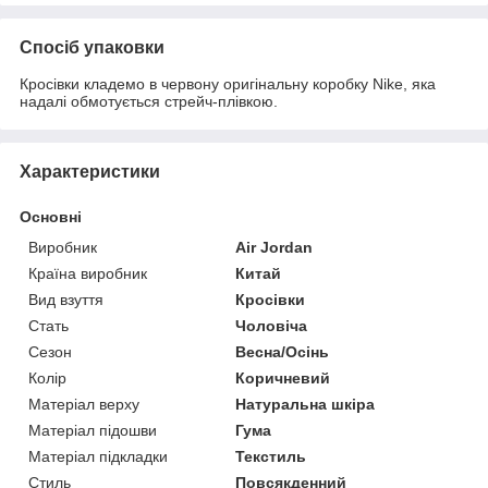
Спосіб упаковки
Кросівки кладемо в червону оригінальну коробку Nike, яка
надалі обмотується стрейч-плівкою.
Характеристики
Основні
Виробник
Air Jordan
Країна виробник
Китай
Вид взуття
Кросівки
Стать
Чоловіча
Сезон
Весна/Осінь
Колір
Коричневий
Матеріал верху
Натуральна шкіра
Матеріал підошви
Гума
Матеріал підкладки
Текстиль
Стиль
Повсякденний