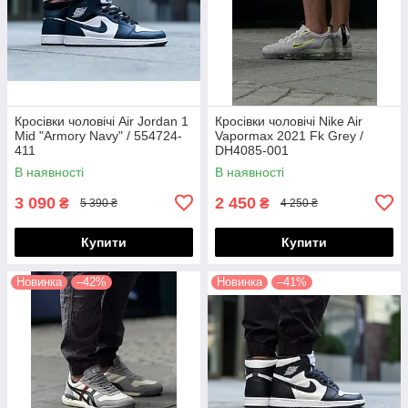
Кросівки чоловічі Air Jordan 1
Кросівки чоловічі Nike Air
Mid "Armory Navy" / 554724-
Vapormax 2021 Fk Grey /
411
DH4085-001
В наявності
В наявності
3 090
2 450
₴
₴
5 390 ₴
4 250 ₴
Купити
Купити
Новинка
–42%
Новинка
–41%