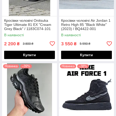
Кросівки чоловічі Onitsuka
Кросівки чоловічі Air Jordan 1
Tiger Ultimate 81 EX "Cream
Retro High 85 "Black White"
Grey Black" / 1183C074-101
(2023) / BQ4422-001
В наявності
В наявності
2 200
3 550
₴
₴
3 800 ₴
5 990 ₴
Купити
Купити
Новинка
–39%
Новинка
–38%