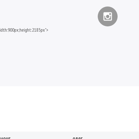
idth:900px;height:2185px">