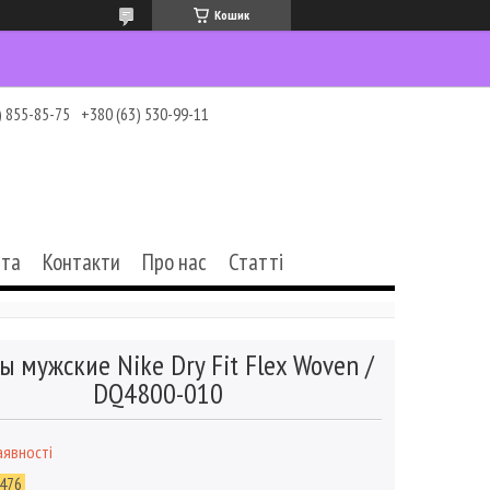
Кошик
) 855-85-75
+380 (63) 530-99-11
ата
Контакти
Про нас
Статті
 мужские Nike Dry Fit Flex Woven /
DQ4800-010
аявності
476