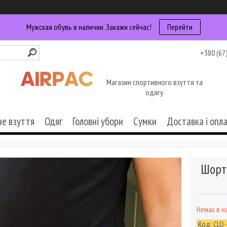
Мужская обувь в наличии. Закажи сейчас!
Перейти
+380 (67
Магазин спортивного взуття та
одягу
че взуття
Одяг
Головні убори
Сумки
Доставка і опл
Шорты
Немає в н
Код:
CLO-