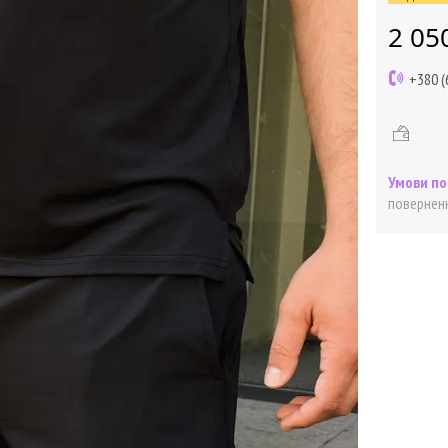
2 05
+380 (
поверненн