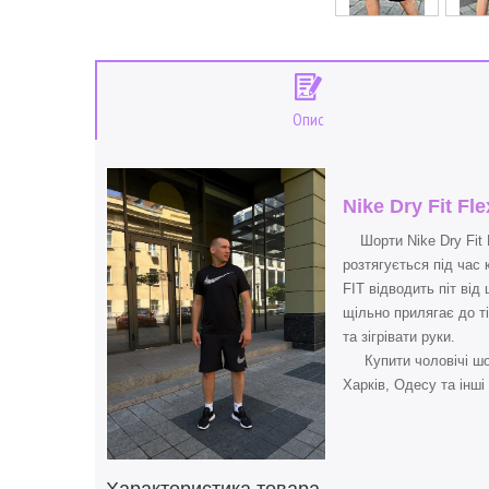
Опис
Nike Dry Fit F
Шорти Nike Dry Fit F
розтягується під час 
FIT відводить піт ві
щільно прилягає до ті
та зігрівати руки.
Купити чоловічі шорт
Харків, Одесу та інші 