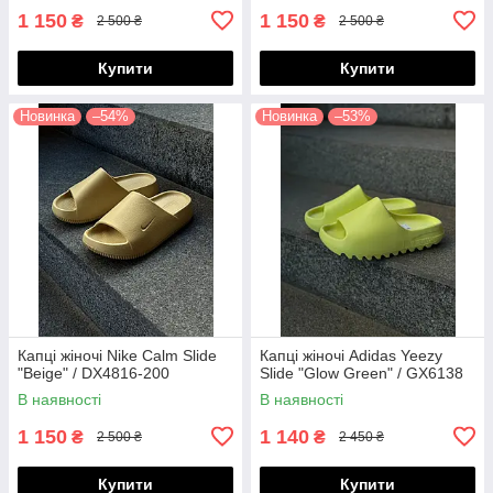
1 150
1 150
₴
₴
2 500 ₴
2 500 ₴
Купити
Купити
Новинка
–54%
Новинка
–53%
Капці жіночі Nike Calm Slide
Капці жіночі Adidas Yeezy
"Beige" / DX4816-200
Slide "Glow Green" / GX6138
В наявності
В наявності
1 150
1 140
₴
₴
2 500 ₴
2 450 ₴
Купити
Купити