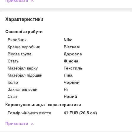
Приховати
Характеристики
Основні атрибути
Виробник
Nike
Країна виробник
В'єтнам
Вікова група
Доросла
Стать
Жіноча
Матеріал верху
Текстиль
Матеріал підошви
Піна
Колір
Чорний
Захист від води
Ні
Стан
Новий
Користувальницькі характеристики
Розмір жіночого взуття
41 EUR (26,5 см)
Приховати