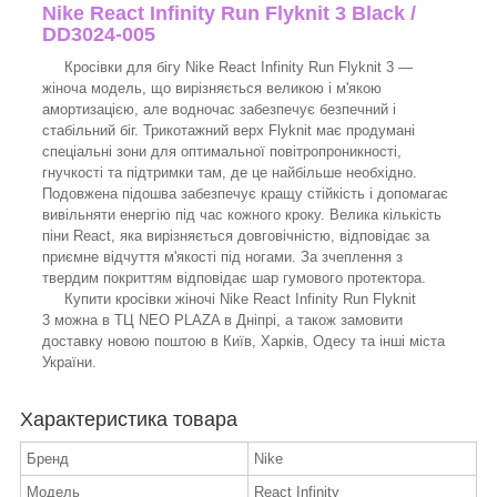
Nike React Infinity Run Flyknit 3 Black /
DD3024-005
Кросівки для бігу Nike React Infinity Run Flyknit 3 —
жіноча модель, що вирізняється великою і м'якою
амортизацією, але водночас забезпечує безпечний і
стабільний біг. Трикотажний верх Flyknit має продумані
спеціальні зони для оптимальної повітропроникності,
гнучкості та підтримки там, де це найбільше необхідно.
Подовжена підошва забезпечує кращу стійкість і допомагає
вивільняти енергію під час кожного кроку. Велика кількість
піни React, яка вирізняється довговічністю, відповідає за
приємне відчуття м'якості під ногами. За зчеплення з
твердим покриттям відповідає шар гумового протектора.
Купити кросівки жіночі Nike React Infinity Run Flyknit
3 можна в ТЦ NEO PLAZA в Дніпрі, а також замовити
доставку новою поштою в Київ, Харків, Одесу та інші міста
України.
Характеристика товара
Бренд
Nike
Модель
React Infinity