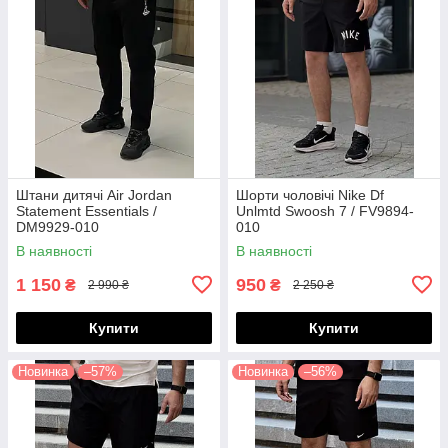
Штани дитячі Air Jordan
Шорти чоловічі Nike Df
Statement Essentials /
Unlmtd Swoosh 7 / FV9894-
DM9929-010
010
(Розміри:M,L,XL,XXL)
В наявності
В наявності
1 150
950
₴
₴
2 990 ₴
2 250 ₴
Купити
Купити
Новинка
–57%
Новинка
–56%