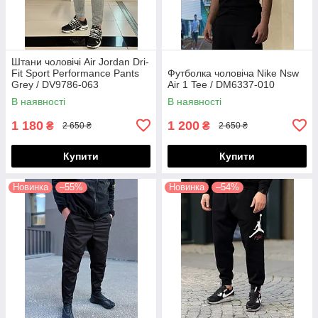
Штани чоловічі Air Jordan Dri-
Fit Sport Performance Pants
Футболка чоловіча Nike Nsw
Grey / DV9786-063
Air 1 Tee / DM6337-010
В наявності
В наявності
1 180
1 200
₴
₴
2 650 ₴
2 650 ₴
Купити
Купити
Новинка
–55%
Новинка
–54%