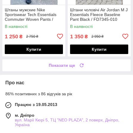
Штаны мужские Nike
Штани чоловічі Air Jordan M J
Sportswear Tech Essentials
Essentials Fleece Baseline
Commuter Woven Pants /
Pant Black / FD7345-010
DH4225-010
В наявності
В наявності
1 250
1 350
₴
₴
2 750 ₴
2 950 ₴
Купити
Купити
Показати ще
Про нас
86% позитивних з 86 відгуків за рік
Працює з 19.05.2013
м. Дніпро
вул. Марії Кюрі 5, ТЦ "NEO PLAZA", 2 поверх, Дніпро,
Україна