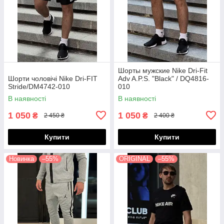
Шорты мужские Nike Dri-Fit
Шорти чоловічі Nike Dri-FIT
Adv A.P.S. "Black" / DQ4816-
Stride/DM4742-010
010
В наявності
В наявності
1 050
1 050
₴
₴
2 450 ₴
2 400 ₴
Купити
Купити
Новинка
–55%
ORIGINAL
–55%