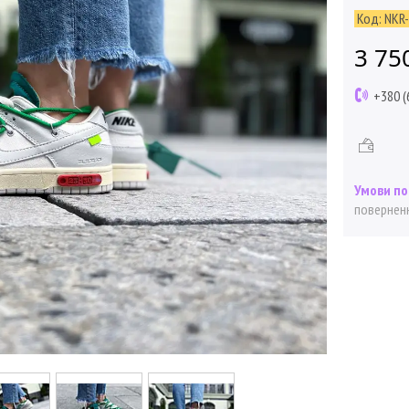
Код:
NKR
3 75
+380 (
поверненн