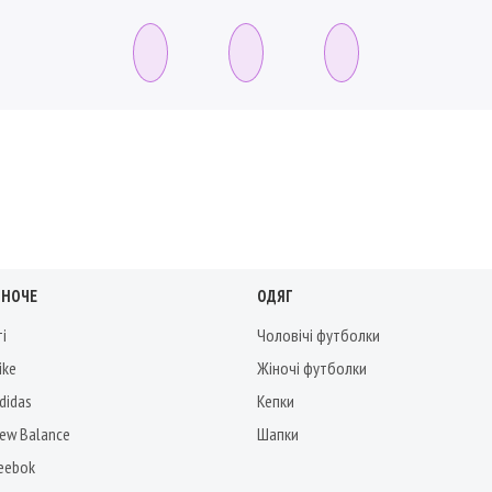
ІНОЧЕ
ОДЯГ
ті
Чоловічі футболки
ike
Жіночі футболки
didas
Кепки
New Balance
Шапки
Reebok