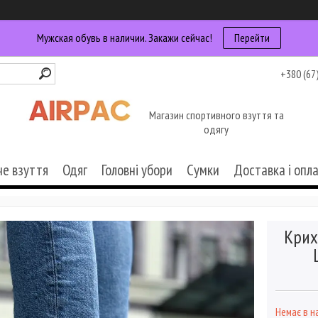
Мужская обувь в наличии. Закажи сейчас!
Перейти
+380 (67
Магазин спортивного взуття та
одягу
че взуття
Одяг
Головні убори
Сумки
Доставка і опл
Крих
Немає в н