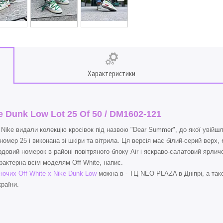
Характеристики
ke Dunk Low Lot 25 Of 50 / DM1602-121
видали колекцію кросівок під назвою "Dear Summer", до якої увійшли 
омер 25 і виконана зі шкіри та вітрила. Ця версія має білий-серий верх,
ордовий номерок в районі повітряного блоку Air і яскраво-салатовий ярлич
арактерна всім моделям Off White, напис.
іночих Off-White x Nike Dunk Low
можна в - ТЦ NEO PLAZA в Дніпрі, а тако
країни.