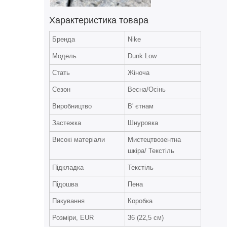
Характеристика товара
Бренда
Nike
Модель
Dunk Low
Стать
Жіноча
Сезон
Весна/Осінь
Виробництво
В' єтнам
Застежка
Шнуровка
Високі матеріали
Мистецтвозентна
шкіра/ Текстіль
Підкладка
Текстіль
Підошва
Пена
Пакування
Коробка
Розміри, EUR
36 (22,5 см)