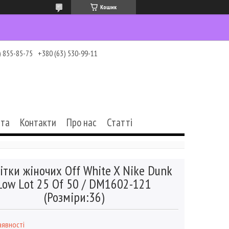
Кошик
) 855-85-75
+380 (63) 530-99-11
ата
Контакти
Про нас
Статті
ітки жіночих Off White X Nike Dunk
Low Lot 25 Of 50 / DM1602-121
(Розміри:36)
аявності