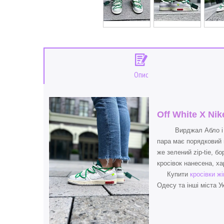
Опис
Off White X Ni
Вирджал Абло і Nike 
пара має порядковий н
же зелений zip-tie, б
кросівок нанесена, х
Купити
кросівки ж
Одесу та інші міста У