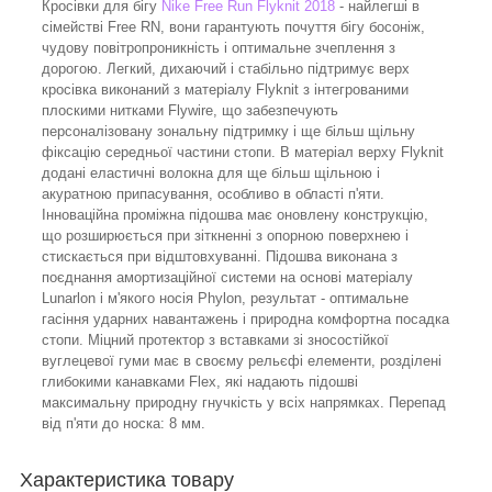
Кросівки для бігу
Nike Free Run Flyknit 2018
- найлегші в
сімействі Free RN, вони гарантують почуття бігу босоніж,
чудову повітропроникність і оптимальне зчеплення з
дорогою. Легкий, дихаючий і стабільно підтримує верх
кросівка виконаний з матеріалу Flyknit з інтегрованими
плоскими нитками Flywire, що забезпечують
персоналізовану зональну підтримку і ще більш щільну
фіксацію середньої частини стопи. В матеріал верху Flyknit
додані еластичні волокна для ще більш щільною і
акуратною припасування, особливо в області п'яти.
Інноваційна проміжна підошва має оновлену конструкцію,
що розширюється при зіткненні з опорною поверхнею і
стискається при відштовхуванні. Підошва виконана з
поєднання амортизаційної системи на основі матеріалу
Lunarlon і м'якого носія Phylon, результат - оптимальне
гасіння ударних навантажень і природна комфортна посадка
стопи. Міцний протектор з вставками зі зносостійкої
вуглецевої гуми має в своєму рельєфі елементи, розділені
глибокими канавками Flex, які надають підошві
максимальну природну гнучкість у всіх напрямках. Перепад
від п'яти до носка: 8 мм.
Характеристика товару