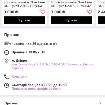
Кросівки чоловічі Nike Free
Кросівки чоловічі Nike Free
Крос
RN Flyknit 2018 / FRN-041
RN Flyknit 2018 / FRN-042
RN F
3 000
3 000
2 4
₴
₴
Купити
Купити
Про нас
86% позитивних з 86 відгуків за рік
Працює з 19.05.2013
м. Дніпро
вул. Марії Кюрі 5, ТЦ "NEO PLAZA", 2 поверх, Дніпро,
Україна
Контакти
Сьогодні працює з 10:00 до 19:00
Показати весь графік роботи
Про нас