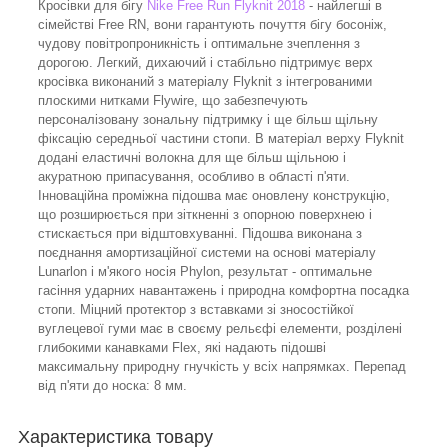
Кросівки для бігу
Nike Free Run Flyknit 2018
- найлегші в
сімействі Free RN, вони гарантують почуття бігу босоніж,
чудову повітропроникність і оптимальне зчеплення з
дорогою. Легкий, дихаючий і стабільно підтримує верх
кросівка виконаний з матеріалу Flyknit з інтегрованими
плоскими нитками Flywire, що забезпечують
персоналізовану зональну підтримку і ще більш щільну
фіксацію середньої частини стопи. В матеріал верху Flyknit
додані еластичні волокна для ще більш щільною і
акуратною припасування, особливо в області п'яти.
Інноваційна проміжна підошва має оновлену конструкцію,
що розширюється при зіткненні з опорною поверхнею і
стискається при відштовхуванні. Підошва виконана з
поєднання амортизаційної системи на основі матеріалу
Lunarlon і м'якого носія Phylon, результат - оптимальне
гасіння ударних навантажень і природна комфортна посадка
стопи. Міцний протектор з вставками зі зносостійкої
вуглецевої гуми має в своєму рельєфі елементи, розділені
глибокими канавками Flex, які надають підошві
максимальну природну гнучкість у всіх напрямках. Перепад
від п'яти до носка: 8 мм.
Характеристика товару