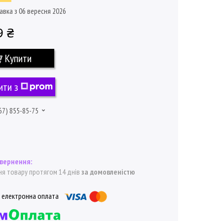
авка з 06 вересня 2026
9 ₴
Купити
ити з
67) 855-85-75
я товару протягом 14 днів
за домовленістю