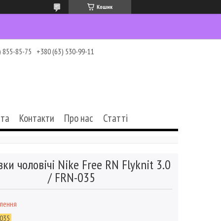
Кошик
) 855-85-75
+380 (63) 530-99-11
ата
Контакти
Про нас
Статті
вки чоловічі Nike Free RN Flyknit 3.0
/ FRN-035
влення
035