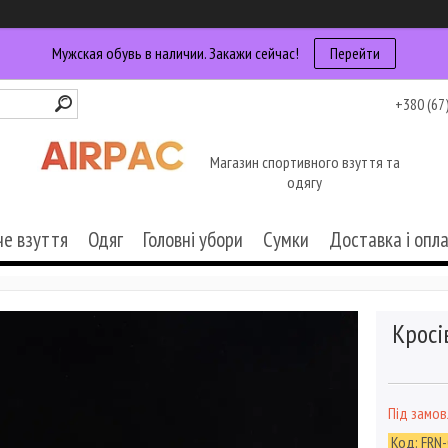
Мужская обувь в наличии. Закажи сейчас!
Перейти
+380 (67
Магазин спортивного взуття та
одягу
че взуття
Одяг
Головні убори
Сумки
Доставка і опл
Кросі
Під замо
Код:
FRN-