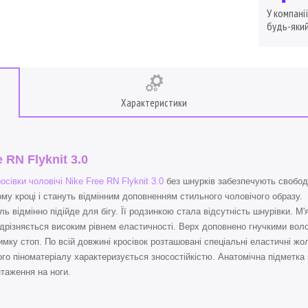
У компані
будь-який
Характеристики
e RN Flyknit 3.0
осівки чоловічі Nike Free RN Flyknit 3.0
без шнурків забезпечують свободу
му кроці і стануть відмінним доповненням стильного чоловічого образу.
ь відмінно підійде для бігу. Її родзинкою стала відсутність шнурівки. М'я
ідрізняється високим рівнем еластичності. Верх доповнено гнучкими вол
имку стоп. По всій довжині кросівок розташовані спеціальні еластичні ж
ого піноматеріалу характеризується зносостійкістю. Анатомічна підметка 
таження на ноги.