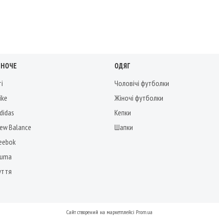
ІНОЧЕ
ОДЯГ
ті
Чоловічі футболки
ike
Жіночі футболки
didas
Кепки
New Balance
Шапки
Reebok
Puma
уття
Сайт створений на маркетплейсі
Prom.ua