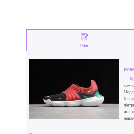
Опис
Fre
Кр
кожно
Модел
Він в
підтр
якісн
наван