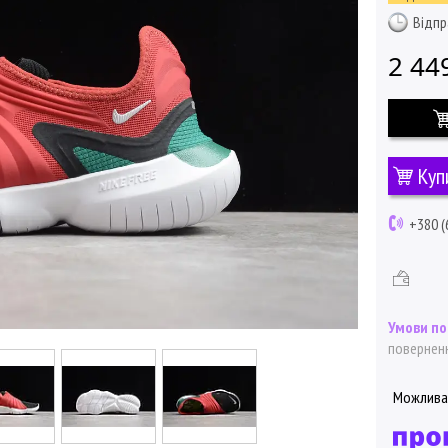
Відпр
2 44
Куп
+380 (
поверненн