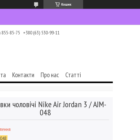
Кошик
) 855-85-75
+380 (63) 530-99-11
ата
Контакти
Про нас
Статті
вки чоловічі Nike Air Jordan 3 / AJM-
048
влення
-048