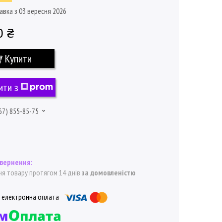
авка з 03 вересня 2026
0 ₴
Купити
ити з
67) 855-85-75
я товару протягом 14 днів
за домовленістю