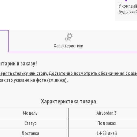
У компані
будь-який
Характеристики
тарии к заказу!
рять стельку или стопу. Достаточно посмотреть обозначения с разме
ак это указано на фото (см.ниже).
Характеристика товара
Модель
Air Jordan 3
Статус
Под заказ
Доставка
14-28 дней