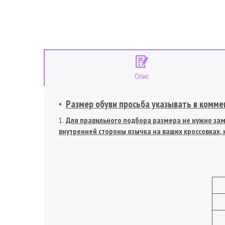
Опис
Размер обуви просьба указывать в коммен
Для правильного подбора размера не нужно заме
внутренней стороны язычка на ваших кроссовках, к