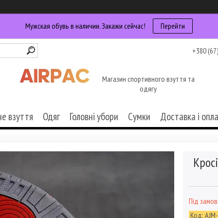
Мужская обувь в наличии. Закажи сейчас!
Перейти
+380 (67
Магазин спортивного взуття та
одягу
че взуття
Одяг
Головні убори
Сумки
Доставка і опл
Кросі
Під замо
Код:
AJM