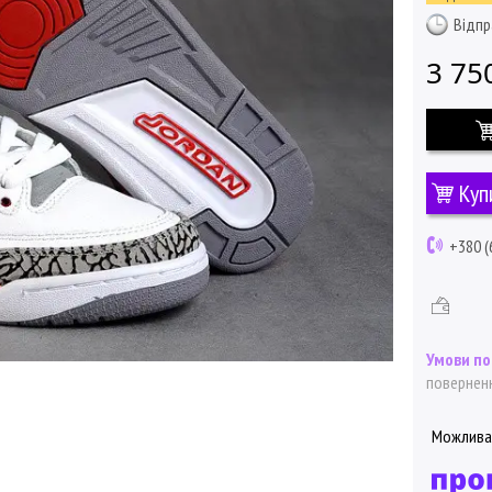
Відпр
3 75
Куп
+380 (
поверненн