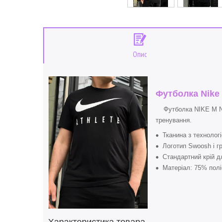
Опис
Футболка Nike D
Футболка NIKE M NK 
тренування.
Тканина з технолог
Логотип Swoosh і г
Стандартний крій д
Матеріал: 75% полі