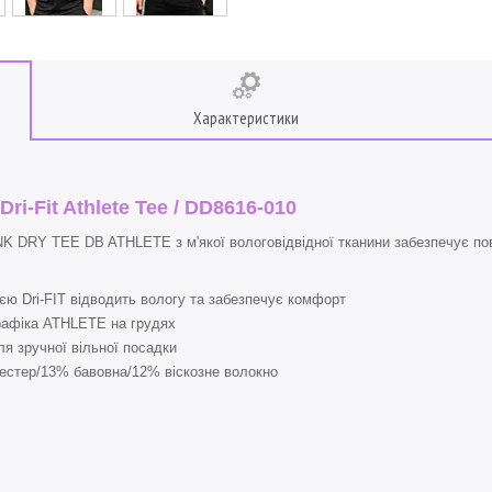
Характеристики
ri-Fit Athlete Tee / DD8616-010
DRY TEE DB ATHLETE з м'якої вологовідвідної тканини забезпечує пов
ією Dri-FIT відводить вологу та забезпечує комфорт
рафіка ATHLETE на грудях
ля зручної вільної посадки
естер/13% бавовна/12% віскозне волокно