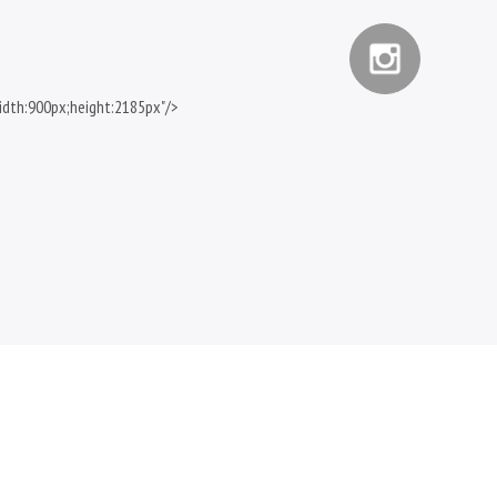
idth:900px;height:2185px"/>