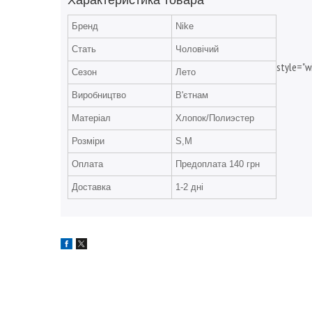
Характеристика товара
Бренд
Nike
Стать
Чоловічий
style="w
Сезон
Лето
Виробництво
В'єтнам
Матеріал
Хлопок/Полиэстер
Розміри
S,M
Оплата
Предоплата 140 грн
Доставка
1-2 дні