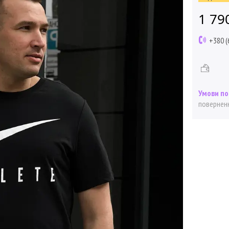
1 79
+380 (
поверненн