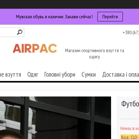
Мужская обувь в наличии. Закажи сейчас!
Перейти
+380 (67
Магазин спортивного взуття та
одягу
че взуття
Одяг
Головні убори
Сумки
Доставка і опл
Футбо
Немає в н
Код:
CLO-