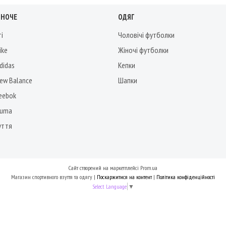
ІНОЧЕ
ОДЯГ
ті
Чоловічі футболки
ike
Жіночі футболки
didas
Кепки
New Balance
Шапки
Reebok
Puma
уття
Сайт створений на маркетплейсі
Prom.ua
Магазин спортивного взуття та одягу |
Поскаржитися на контент
|
Політика конфіденційності
Select Language
▼