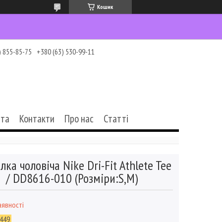
Кошик
) 855-85-75
+380 (63) 530-99-11
ата
Контакти
Про нас
Статті
лка чоловіча Nike Dri-Fit Athlete Tee
/ DD8616-010 (Розміри:S,M)
аявності
449