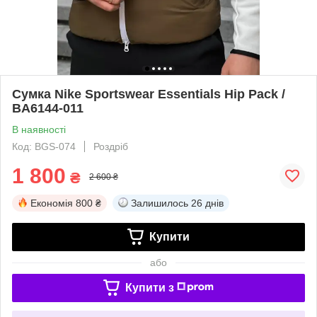
Сумка Nike Sportswear Essentials Hip Pack /
BA6144-011
В наявності
Код: BGS-074
Роздріб
1 800
₴
2 600 ₴
Економія
800 ₴
Залишилось
26 днів
Купити
або
Купити з