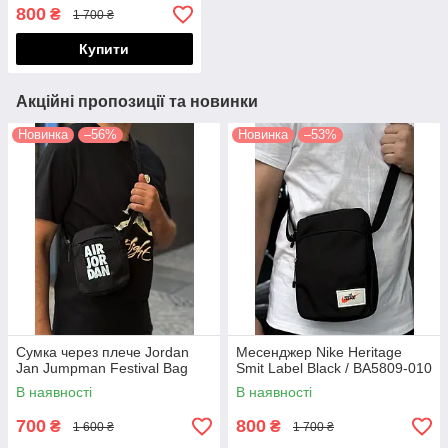
800
₴
1 700 ₴
Купити
Акційні пропозиції та новинки
Новинка
–56%
Новинка
–53%
Сумка через плече Jordan
Месенджер Nike Heritage
Jan Jumpman Festival Bag
Smit Label Black / BA5809-010
В наявності
В наявності
700
800
₴
₴
1 600 ₴
1 700 ₴