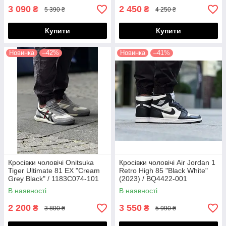
3 090
2 450
₴
₴
5 390 ₴
4 250 ₴
Купити
Купити
Новинка
–42%
Новинка
–41%
Кросівки чоловічі Onitsuka
Кросівки чоловічі Air Jordan 1
Tiger Ultimate 81 EX "Cream
Retro High 85 "Black White"
Grey Black" / 1183C074-101
(2023) / BQ4422-001
В наявності
В наявності
2 200
3 550
₴
₴
3 800 ₴
5 990 ₴