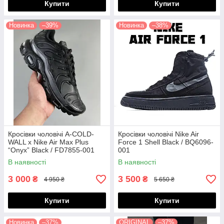
Купити
Купити
Новинка
–39%
Новинка
–38%
Кросівки чоловічі A-COLD-
Кросівки чоловічі Nike Air
WALL x Nike Air Max Plus
Force 1 Shell Black / BQ6096-
“Onyx” Black / FD7855-001
001
В наявності
В наявності
3 000
3 500
₴
₴
4 950 ₴
5 650 ₴
Купити
Купити
Новинка
–37%
ORIGINAL
–37%