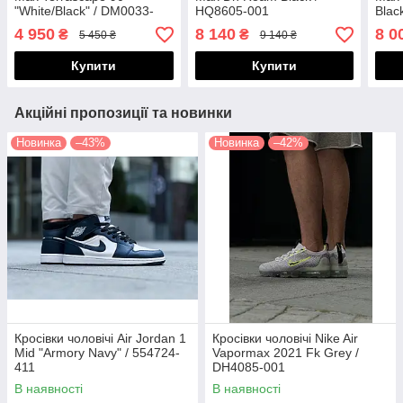
"White/Black" / DM0033-
HQ8605-001
Blac
002
4 950
8 140
8 0
₴
₴
5 450 ₴
9 140 ₴
Купити
Купити
Акційні пропозиції та новинки
Новинка
–43%
Новинка
–42%
Кросівки чоловічі Air Jordan 1
Кросівки чоловічі Nike Air
Mid "Armory Navy" / 554724-
Vapormax 2021 Fk Grey /
411
DH4085-001
В наявності
В наявності