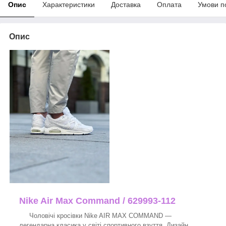
Опис
Характеристики
Доставка
Оплата
Умови п
Опис
Nike Air Max Command / 629993-112
Чоловічі кросівки Nike AIR MAX COMMAND —
легендарна класика у світі спортивного взуття. Дизайн