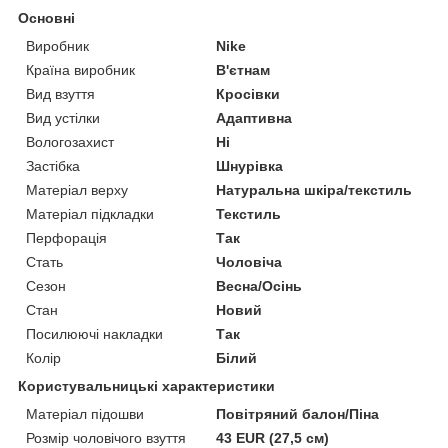
Основні
Виробник
Nike
Країна виробник
В'єтнам
Вид взуття
Кросівки
Вид устілки
Адаптивна
Вологозахист
Ні
Застібка
Шнурівка
Матеріал верху
Натуральна шкіра/текстиль
Матеріал підкладки
Текстиль
Перфорація
Так
Стать
Чоловіча
Сезон
Весна/Осінь
Стан
Новий
Посилюючі накладки
Так
Колір
Білий
Користувальницькі характеристики
Матеріал підошви
Повітряний балон/Піна
Розмір чоловічого взуття
43 EUR (27,5 см)