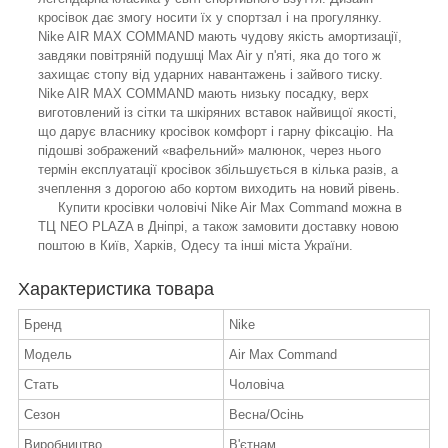
кросівок дає змогу носити їх у спортзал і на прогулянку.
Nike AIR MAX COMMAND мають чудову якість амортизації,
завдяки повітряній подушці Max Air у п'яті, яка до того ж
захищає стопу від ударних навантажень і зайвого тиску.
Nike AIR MAX COMMAND мають низьку посадку, верх
виготовлений із сітки та шкіряних вставок найвищої якості,
що дарує власнику кросівок комфорт і гарну фіксацію. На
підошві зображений «вафельний» малюнок, через нього
термін експлуатації кросівок збільшується в кілька разів, а
зчеплення з дорогою або кортом виходить на новий рівень.
Купити кросівки чоловічі Nike Air Max Command можна в
ТЦ NEO PLAZA в Дніпрі, а також замовити доставку новою
поштою в Київ, Харків, Одесу та інші міста України.
Характеристика товара
Бренд
Nike
Модель
Air Max Command
Стать
Чоловіча
Сезон
Весна/Осінь
Виробництво
В'єтнам