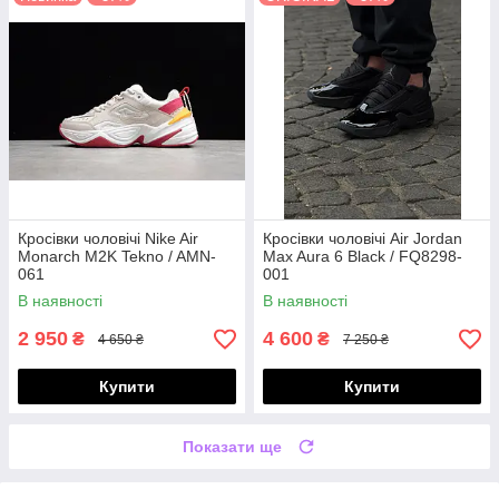
Кросівки чоловічі Nike Air
Кросівки чоловічі Air Jordan
Monarch M2K Tekno / AMN-
Max Aura 6 Black / FQ8298-
061
001
В наявності
В наявності
2 950
4 600
₴
₴
4 650 ₴
7 250 ₴
Купити
Купити
Показати ще