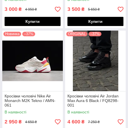
3 000
3 500
₴
₴
4 950 ₴
5 650 ₴
Купити
Купити
Новинка
–37%
ORIGINAL
–37%
Кросівки чоловічі Nike Air
Кросівки чоловічі Air Jordan
Monarch M2K Tekno / AMN-
Max Aura 6 Black / FQ8298-
061
001
В наявності
В наявності
2 950
4 600
₴
₴
4 650 ₴
7 250 ₴