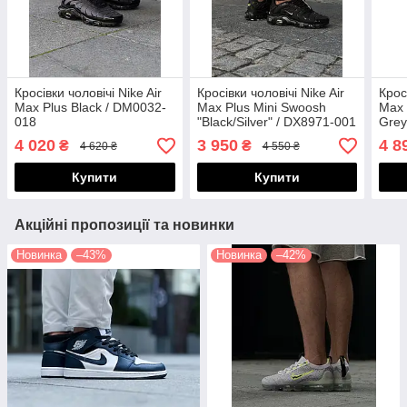
Кросівки чоловічі Nike Air
Кросівки чоловічі Nike Air
Крос
Max Plus Black / DM0032-
Max Plus Mini Swoosh
Max 
018
"Black/Silver" / DX8971-001
Grey
CN8
4 020
3 950
4 8
₴
₴
4 620 ₴
4 550 ₴
Купити
Купити
Акційні пропозиції та новинки
Новинка
–43%
Новинка
–42%