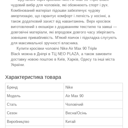
чудовий вибір для чоловіків, які обожнюють спорт і рух.
Комбінований матеріал підошви забезпечує чудову
амортизацію, що гарантує комфорт і легкість у носінні, а
також додатковий захист від навантажень. Верх кросівок
виготовлений з екошкіри з додаванням текстилю та замші —
довговічні матеріали, які впродовж довгого часу зберігають
зовнішню привабливість. М'який язичок і підкладка слугують
для максимальної зручності власника.
Купити кросівки чоловічі Nike Air Max 90 Triple
Black можна в Дніпрі в ТЦ NEO PLAZA, а також замовити
доставку новою поштою в Київ, Харків, Одесу та інші міста
України.
Характеристика товара
Бренд
Nike
Модель
Air Max 90
Стать
Чоловічий
Сезон
Весна/Осінь
Виробництво
Китай