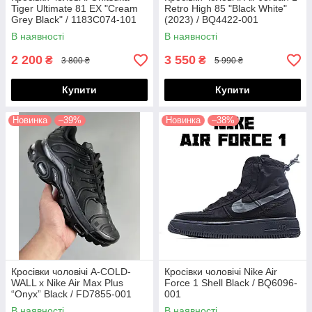
Tiger Ultimate 81 EX "Cream
Retro High 85 "Black White"
Grey Black" / 1183C074-101
(2023) / BQ4422-001
В наявності
В наявності
2 200
3 550
₴
₴
3 800 ₴
5 990 ₴
Купити
Купити
Новинка
–39%
Новинка
–38%
Кросівки чоловічі A-COLD-
Кросівки чоловічі Nike Air
WALL x Nike Air Max Plus
Force 1 Shell Black / BQ6096-
“Onyx” Black / FD7855-001
001
В наявності
В наявності