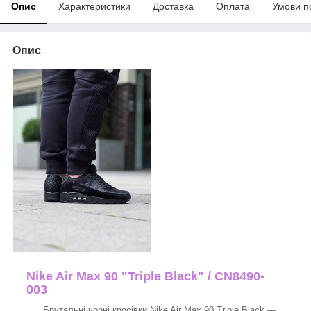
Опис
Характеристики
Доставка
Оплата
Умови п
Опис
Nike Air Max 90 "Triple Black" / CN8490-
003
Брутальні чорні кросівки Nike Air Max 90 Triple Black —