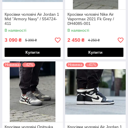
Кросівки чоловічі Air Jordan 1
Кросівки чоловічі Nike Air
Mid "Armory Navy" / 554724-
Vapormax 2021 Fk Grey /
411
DH4085-001
В наявності
В наявності
3 090
2 450
₴
₴
5 390 ₴
4 250 ₴
Купити
Купити
Новинка
–42%
Новинка
–41%
Кросівки чоловічі Onitsuka
Кросівки чоловічі Air Jordan 1