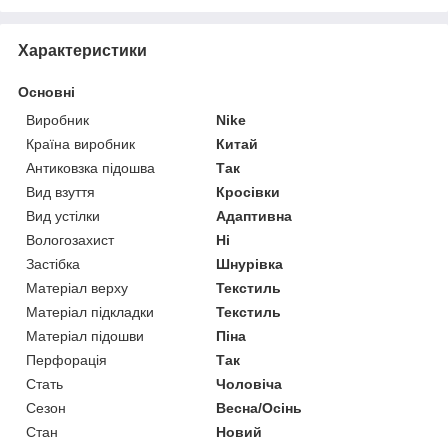
Характеристики
Основні
Виробник
Nike
Країна виробник
Китай
Антиковзка підошва
Так
Вид взуття
Кросівки
Вид устілки
Адаптивна
Вологозахист
Ні
Застібка
Шнурівка
Матеріал верху
Текстиль
Матеріал підкладки
Текстиль
Матеріал підошви
Піна
Перфорація
Так
Стать
Чоловіча
Сезон
Весна/Осінь
Стан
Новий