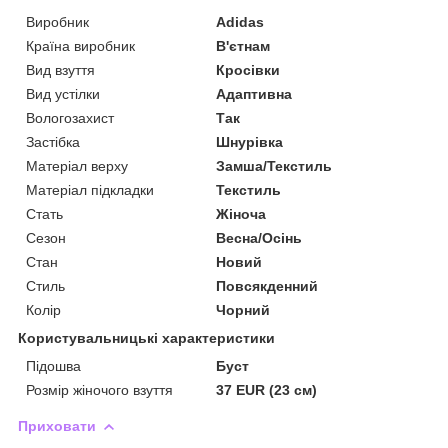
Виробник
Adidas
Країна виробник
В'єтнам
Вид взуття
Кросівки
Вид устілки
Адаптивна
Вологозахист
Так
Застібка
Шнурівка
Матеріал верху
Замша/Текстиль
Матеріал підкладки
Текстиль
Стать
Жіноча
Сезон
Весна/Осінь
Стан
Новий
Стиль
Повсякденний
Колір
Чорний
Користувальницькі характеристики
Підошва
Буст
Розмір жіночого взуття
37 EUR (23 см)
Приховати