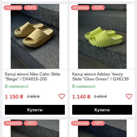
Новинка
–54%
Новинка
–53%
Капці жіночі Nike Calm Slide
Капці жіночі Adidas Yeezy
"Beige" / DX4816-200
Slide "Glow Green" / GX6138
В наявності
В наявності
1 150
1 140
₴
₴
2 500 ₴
2 450 ₴
Купити
Купити
Новинка
–50%
Новинка
–50%