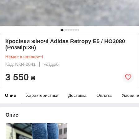
Кросівки жіночі Adidas Retropy E5 / HO3080
(Розмір:36)
Немає в наявності
Код: NKR-2041
Роздріб
3 550
₴
Опис
Характеристики
Доставка
Оплата
Умови п
Опис