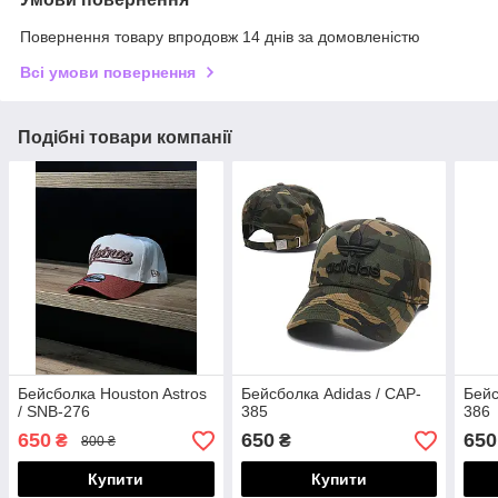
Повернення товару впродовж 14 днів за домовленістю
Всі умови повернення
Подібні товари компанії
Бейсболка Houston Astros
Бейсболка Adidas / CAP-
Бейс
/ SNB-276
385
386
650
650
650
₴
₴
800 ₴
Купити
Купити