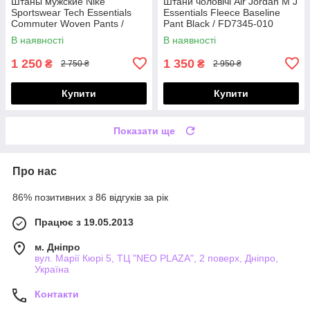
Штаны мужские Nike
Штани чоловічі Air Jordan M J
Sportswear Tech Essentials
Essentials Fleece Baseline
Commuter Woven Pants /
Pant Black / FD7345-010
DH4225-010
В наявності
В наявності
1 250
1 350
₴
₴
2 750 ₴
2 950 ₴
Купити
Купити
Показати ще
Про нас
86% позитивних з 86 відгуків за рік
Працює з 19.05.2013
м. Дніпро
вул. Марії Кюрі 5, ТЦ "NEO PLAZA", 2 поверх, Дніпро,
Україна
Контакти