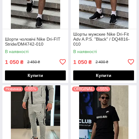
Шорты мужские Nike Dri-Fit
Шорти чоловічі Nike Dri-FIT
Adv A.P.S. "Black" / DQ4816-
Stride/DM4742-010
010
В наявності
В наявності
1 050
1 050
₴
₴
2 450 ₴
2 400 ₴
Купити
Купити
Новинка
–55%
ORIGINAL
–55%