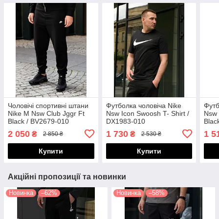
Чоловічі спортивні штани
Футболка чоловіча Nike
Футб
Nike M Nsw Club Jggr Ft
Nsw Icon Swoosh T- Shirt /
Nsw 
Black / BV2679-010
DX1983-010
Blac
2 050
1 730
1 5
₴
₴
2 850 ₴
2 530 ₴
Купити
Купити
Акційні пропозиції та новинки
Новинка
–62%
Новинка
–58%