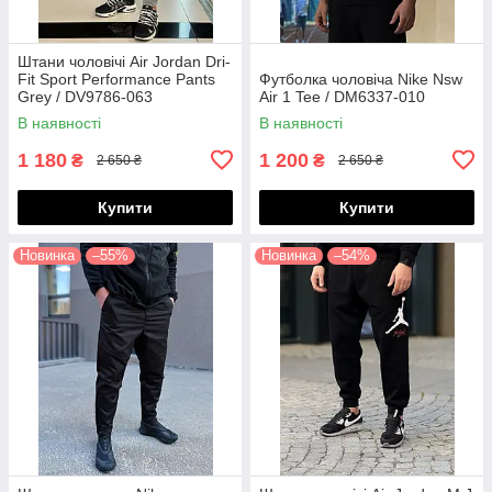
Штани чоловічі Air Jordan Dri-
Fit Sport Performance Pants
Футболка чоловіча Nike Nsw
Grey / DV9786-063
Air 1 Tee / DM6337-010
В наявності
В наявності
1 180
1 200
₴
₴
2 650 ₴
2 650 ₴
Купити
Купити
Новинка
–55%
Новинка
–54%