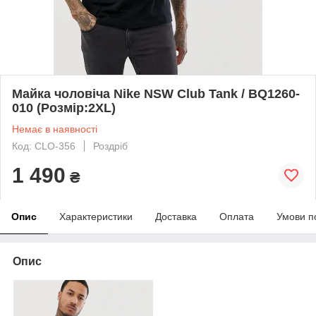
Майка чоловіча Nike NSW Club Tank / BQ1260-
010 (Розмір:2XL)
Немає в наявності
Код: CLO-356
Роздріб
1 490
₴
Опис
Характеристики
Доставка
Оплата
Умови п
Опис