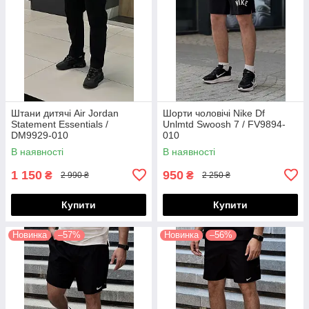
Штани дитячі Air Jordan
Шорти чоловічі Nike Df
Statement Essentials /
Unlmtd Swoosh 7 / FV9894-
DM9929-010
010
(Розміри:M,L,XL,XXL)
В наявності
В наявності
1 150
950
₴
₴
2 990 ₴
2 250 ₴
Купити
Купити
Новинка
–57%
Новинка
–56%