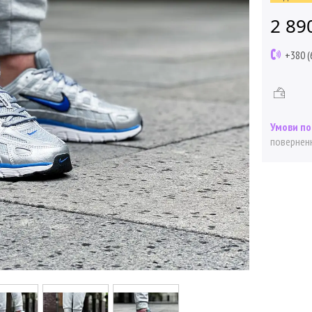
2 89
+380 (
поверненн