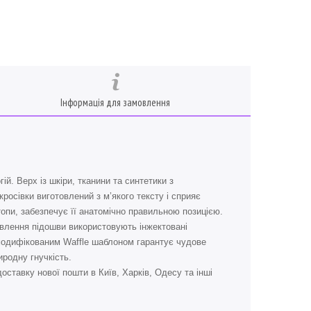
Інформація для замовлення
й. Верх із шкіри, тканини та синтетики з
осівки виготовлений з м’якого тексту і сприяє
опи, забезпечує її анатомічно правильною позицією.
влення підошви використовують інжектовані
 модифікованим Waffle шаблоном гарантує чудове
родну гнучкість.
ставку нової пошти в Київ, Харків, Одесу та інші