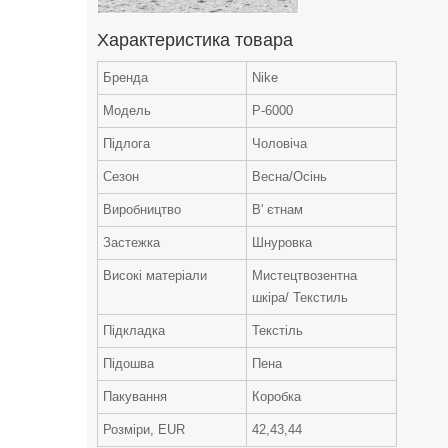
Характеристика товара
Бренда
Nike
Модель
P-6000
Підлога
Чоловіча
Сезон
Весна/Осінь
Виробництво
В' єтнам
Застежка
Шнуровка
Високі матеріали
Мистецтвозентна
шкіра/ Текстиль
Підкладка
Текстіль
Підошва
Пена
Пакування
Коробка
Розміри, EUR
42,43,44