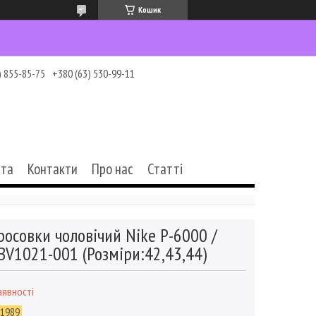
Кошик
) 855-85-75
+380 (63) 530-99-11
ата
Контакти
Про нас
Статті
росовки чоловічий Nike P-6000 /
BV1021-001 (Розміри:42,43,44)
аявності
-1989