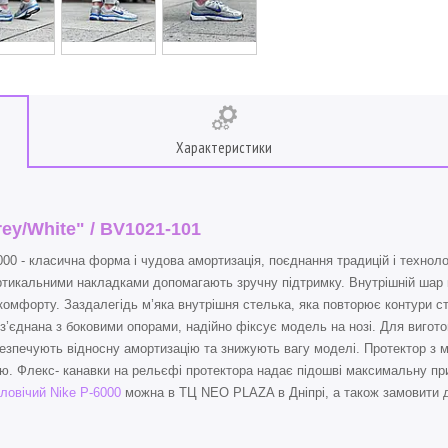
Характеристики
rey/White" / BV1021-101
 - класична форма і чудова амортизація, поєднання традицій і технологі
ртикальними накладками допомагають зручну підтримку. Внутрішній шар кр
комфорту. Заздалегідь м’яка внутрішня стелька, яка повторює контури ст
днана з боковими опорами, надійно фіксує модель на нозі. Для вигото
абезпечують відносну амортизацію та знижують вагу моделі. Протектор з
ю. Флекс- канавки на рельєфі протектора надає підошві максимальну при
оловічий Nike P-6000
можна в ТЦ NEO PLAZA в Дніпрі, а також замовити до