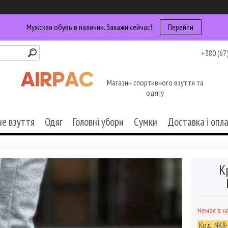
Мужская обувь в наличии. Закажи сейчас!
Перейти
+380 (67
Магазин спортивного взуття та
одягу
че взуття
Одяг
Головні убори
Сумки
Доставка і опл
К
Немає в н
Код:
NKR