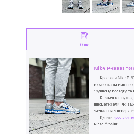
Опис
Nike P-6000 "G
Кросовки Nike P-6000
горизонтальними і ве
зручному посадку та 
Класична шнурка, з’є
піноматеріали, які з
зчеплення з поверхне
Купити
кросівки ч
міста України.