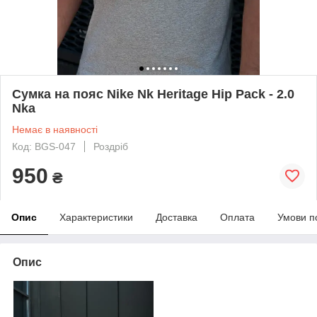
Сумка на пояс Nike Nk Heritage Hip Pack - 2.0
Nka
Немає в наявності
Код: BGS-047
Роздріб
950
₴
Опис
Характеристики
Доставка
Оплата
Умови п
Опис