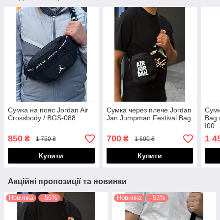
Сумка на пояс Jordan Air
Сумка через плече Jordan
Сумк
Crossbody / BGS-088
Jan Jumpman Festival Bag
Bag 
I00
850
700
1 4
₴
₴
1 750 ₴
1 600 ₴
Купити
Купити
Акційні пропозиції та новинки
Новинка
–56%
Новинка
–53%