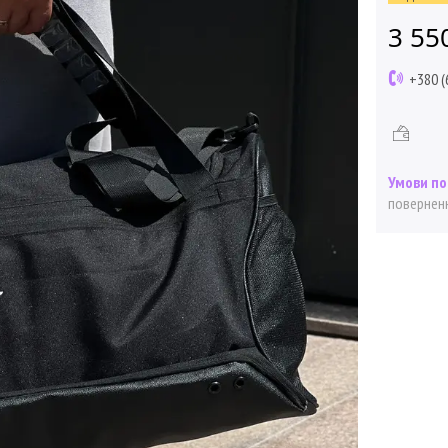
3 55
+380 (
поверненн