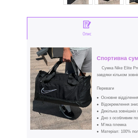
Опис
Спортивна сумк
Сумка Nike Elite Pro
завдяки кільком зовн
Переваги
Основне відділення
Відокремлення зниз
Декілька зовнішніх
Дно з особливим по
М’яка племка
Матеріал: 100% пол