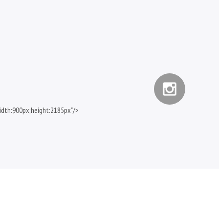
idth:900px;height:2185px"/>