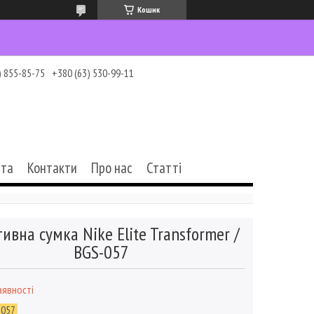
Кошик
) 855-85-75
+380 (63) 530-99-11
ата
Контакти
Про нас
Статті
ивна сумка Nike Elite Transformer /
BGS-057
аявності
-057