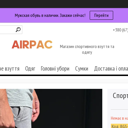
Мужская обувь в наличии. Закажи сейчас!
Перейти
+380 (67
Магазин спортивного взуття та
одягу
че взуття
Одяг
Головні убори
Сумки
Доставка і опл
Спорт
Немає в н
Код:
BGS